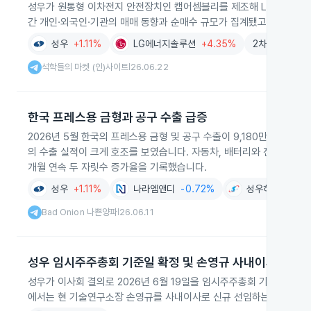
성우가 원통형 이차전지 안전장치인 캡어셈블리를 제조해 LG에너지솔루
간 개인·외국인·기관의 매매 동향과 순매수 규모가 집계됐고 연결 기준
성우
+1.11%
LG에너지솔루션
+4.35%
2차전지
+5.
석학들의 마켓 (인)사이트
26.06.22
|
한국 프레스용 금형과 공구 수출 급증
2026년 5월 한국의 프레스용 금형 및 공구 수출이 9,180만 달러를 
의 수출 실적이 크게 호조를 보였습니다. 자동차, 배터리와 전자부품용
개월 연속 두 자릿수 증가율을 기록했습니다.
성우
+1.11%
나라엠앤디
-0.72%
성우하이텍
-0.
Bad Onion 나쁜양파
26.06.11
|
성우 임시주주총회 기준일 확정 및 손영규 사내이사 선임 
성우가 이사회 결의로 2026년 6월 19일을 임시주주총회 기준일로 
에서는 현 기술연구소장 손영규를 사내이사로 신규 선임하는 안건이 