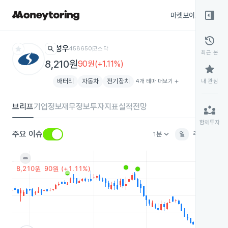
right_panel_open
마켓보이스
종목
history
star
search
성우
458650
코스닥
최근 본
8,210원
90원(+1.11%)
star
배터리
자동차
전기장치
4개 테마 더보기
add
내 관심
브리프
기업정보
재무정보
투자지표
실적전망
partner_exchange
함께투자
keyboard_arrow_down
주요 이슈
1분
일
주
월
분