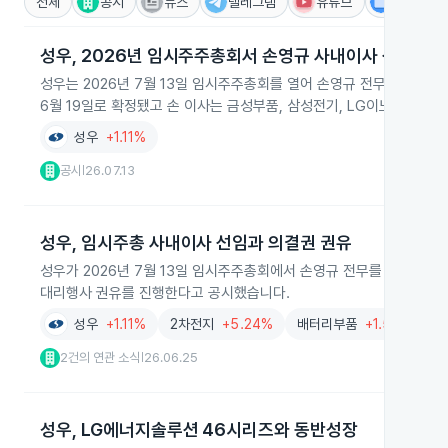
전체
공시
뉴스
텔레그램
유튜브
IR
성우, 2026년 임시주주총회서 손영규 사내이사 선임
성우는 2026년 7월 13일 임시주주총회를 열어 손영규 전무이사의 사
6월 19일로 확정됐고 손 이사는 금성부품, 삼성전기, LG이노텍 경력
성우
+1.11%
공시
26.07.13
|
성우, 임시주총 사내이사 선임과 의결권 권유
성우가 2026년 7월 13일 임시주주총회에서 손영규 전무를 사내이사로 
대리행사 권유를 진행한다고 공시했습니다.
성우
+1.11%
2차전지
+5.24%
배터리부품
+1.56%
2건의 연관 소식
26.06.25
|
성우, LG에너지솔루션 46시리즈와 동반성장