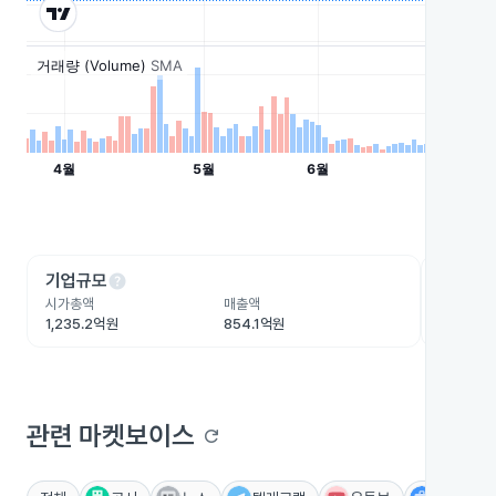
help
he
기업규모
수익성
시가총액
매출액
영업이익
1,235.2억원
854.1억원
4.5억원
관련 마켓보이스
refresh