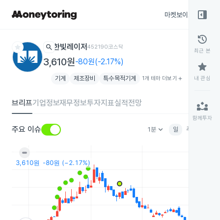
right_panel_open
마켓보이스
종목
history
star
search
한빛레이저
452190
코스닥
최근 본
3,610원
-80원(-2.17%)
star
기계
제조장비
특수목적기계
1개 테마 더보기
add
내 관심
브리프
기업정보
재무정보
투자지표
실적전망
partner_exchange
함께투자
keyboard_arrow_down
주요 이슈
1분
일
주
월
분