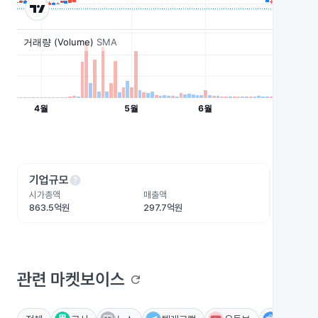
help
he
기업규모
수익성
시가총액
매출액
영업이익
863.5억원
297.7억원
33.6억원
관련 마켓보이스
refresh