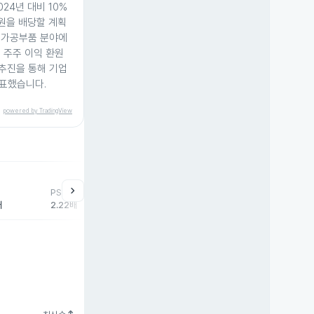
24년 대비 10%
0원을 배당할 계획
밀가공부품 분야에
, 주주 이익 환원
 추진을 통해 기업
표했습니다.
powered by TradingView
help
매매동향
chevron_right
PSR
외국인
기관
개
배
2.22배
-205주
0주
20