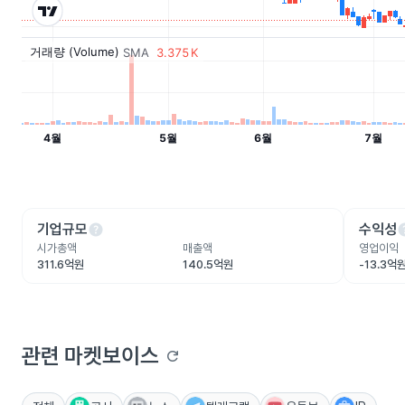
help
he
기업규모
수익성
시가총액
매출액
영업이익
311.6억원
140.5억원
-13.3억
관련 마켓보이스
refresh