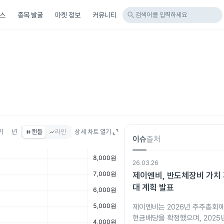
search
스
종목 발굴
마켓 정보
커뮤니티
검색어를 입력하세요
기
년
캔들
라인
상세 차트 열기
이슈
출처
26.03.26
제이엔비, 반도체장비 가치 
대 계획 발표
제이엔비는 2026년 주주총회에
현금배당을 확정했으며, 2025