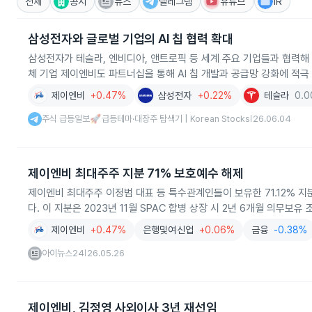
전체
공시
뉴스
텔레그램
유튜브
IR
삼성전자와 글로벌 기업의 AI 칩 협력 확대
삼성전자가 테슬라, 엔비디아, 앤트로픽 등 세계 주요 기업들과 협력해
체 기업 제이엔비도 파트너십을 통해 AI 칩 개발과 공급망 강화에 적극
제이엔비
+0.47%
삼성전자
+0.22%
테슬라
0.
주식 급등일보🚀급등테마·대장주 탐색기 | Korean Stocks
26.06.04
|
제이엔비 최대주주 지분 71% 보호예수 해제
제이엔비 최대주주 이정범 대표 등 특수관계인들이 보유한 71.12% 지
다. 이 지분은 2023년 11월 SPAC 합병 상장 시 2년 6개월 의무보
제이엔비
+0.47%
은행및여신업
+0.06%
금융
-0.38%
아이뉴스24
26.05.26
|
제이엔비, 김정영 사외이사 3년 재선임