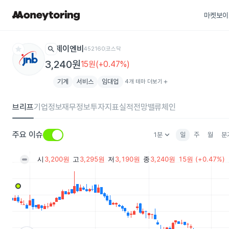
마켓보이
star
search
제이엔비
452160
코스닥
3,240원
15원(+0.47%)
기계
서비스
임대업
4개 테마 더보기
add
브리프
기업정보
재무정보
투자지표
실적전망
밸류체인
keyboard_arrow_down
주요 이슈
1분
일
주
월
분