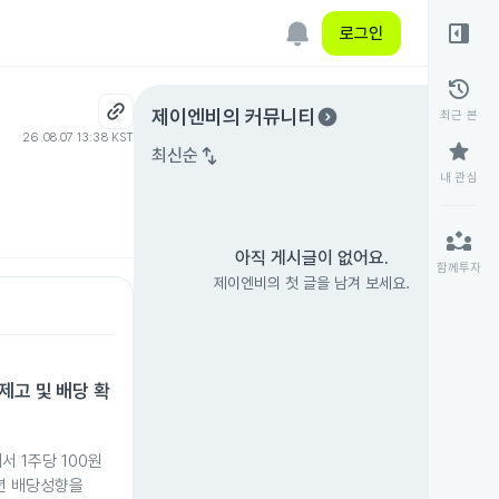
right_panel_open
로그인
history
expand_circle_right
제이엔비
의 커뮤니티
최근 본
26.08.07 13:38 KST
star
swap_vert
최신순
내 관심
partner_exchange
아직 게시글이 없어요.
함께투자
제이엔비의 첫 글을 남겨 보세요.
제고 및 배당 확
서 1주당 100원
년 배당성향을