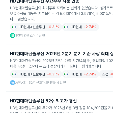
HD현대마린솔루션 주요주주 지분 변동
HD현대마린솔루션의 최대주주 지위에는 변화가 없었습니다. 싱가포르 정부와 G
보유주식을 매도해 지분율이 각각 5.038%에서 3.976%, 5.001
다고 밝혔습니다.
HD현대마린솔루션
+0.31%
HD현대
+2.74%
3건의 연관 소식
4일 전
|
HD현대마린솔루션 2026년 2분기 분기 기준 사상 최대 
HD현대마린솔루션이 2026년 2분기 매출 5,784억 원, 영업이익 1,
비용 부담이 있으나 구조적 성장세가 이어진다고 평가했습니다.
HD현대마린솔루션
+0.31%
HD현대
+2.74%
조선
+
AWAKE - 52주 신고가 모니터링
6일 전
|
HD현대마린솔루션 52주 최고가 경신
HD현대마린솔루션의 주가가 2026년 8월 3일 장중 184,200원을 