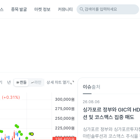
search
스
종목 발굴
마켓 정보
커뮤니티
검색어를 입력하세요
기
년
캔들
라인
상세 차트 열기
이슈
출처
26.08.06
싱가포르 정부와 GIC의 
션 및 코스맥스 집중 매도
싱가포르 정부와 싱가포르투자청(
마린솔루션과 코스맥스 주식을