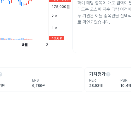
하여 해당 종목에 매도 압력이 
매도는 코스피 지수 급락 이전
두 기관은 이들 종목만을 선택
로 확인되었습니다.
lp
help
가치평가
EPS
PER
PBR
3억원
6,789원
28.93배
10.4