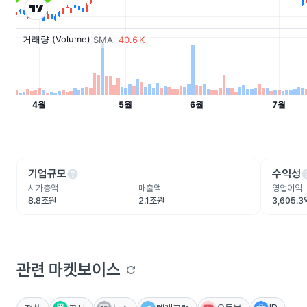
help
he
기업규모
수익성
시가총액
매출액
영업이익
8.8조원
2.1조원
3,605.
관련 마켓보이스
refresh