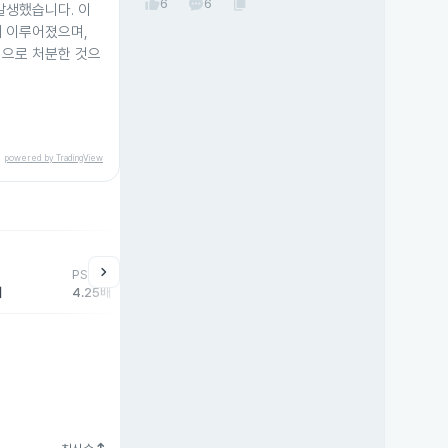
thumb_up
content_copy
6
6
발생했습니다. 이
에 이루어졌으며,
적으로 처분한 것으
powered by TradingView
help
매매동향
chevron_right
PSR
외국인
기관
개
배
4.25배
509주
2,506주
-2