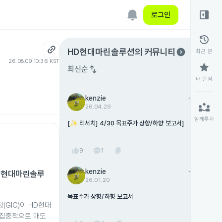
right_panel_open
로그인
history
expand_circle_right
HD현대마린솔루션
의 커뮤니티
최근 본
26.08.09 10:36 KST
star
swap_vert
최신순
내 관심
kenzie
add
팔로우
partner_exchange
26.04.29
함께투자
[✨ 리서치] 4/30 목표주가 상향/하향 보고서]
thumb_up
content_copy
9
1
kenzie
add
팔로우
HD현대마린솔루
26.01.20
목표주가 상향/하향 보고서
GIC)이 HD현대
 집중적으로 매도