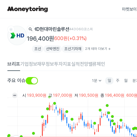
마켓보이
star
search
HD현대마린솔루션
443060
코스피
196,400원
600원(+0.31%)
조선
선박엔진
조선기자재
2개 테마 더보기
add
브리프
기업정보
재무정보
투자지표
실적전망
밸류체인
keyboard_arrow_down
주요 이슈
1분
일
주
월
분