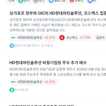
전체
공시
뉴스
텔레그램
유튜브
IR
싱가포르 정부와 GIC의 HD현대마린솔루션, 코스맥스 집
싱가포르 정부와 싱가포르투자청(GIC)이 HD현대마린솔루션과 코스맥
인 매도 압력이 가해진 사실이 확인됐습니다. 매도는 코스피 지수가 
선택적으로 처분한 것으로 알려졌습니다.
HD현대마린솔루션
+0.31%
코스맥스
+1.73%
습관이 
습관이 부자를 만든다. 🧘
3일 전
|
HD현대마린솔루션 비등기임원 주식 추가 매수
HD현대마린솔루션의 비등기임원 김정혁 전무가 2026년 8월 4일 장내에
월 5일 임원·주요주주 특정증권 등 소유상황보고서를 통해 공식 보고
HD현대마린솔루션
+0.31%
공시
4일 전
|