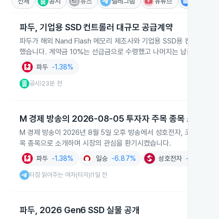
전체
공시
뉴스
텔레그램
유튜브
IR
파두, 기업용 SSD 컨트롤러 대규모 공급계약
파두가 해외 Nand Flash 메모리 제조사와 기업용 SSD용 컨트롤러 
했습니다. 계약금 10%는 선급금으로 수령했고 나머지는 납품 후 다음 
파두
-1.38%
공시
23분 전
|
M 경제 방송의 2026-08-05 투자자 주목 종목 소개
M 경제 방송이 2026년 8월 5일 오후 방송에서 성호전자, 코리아써키
목 종목으로 소개하며 시장의 관심을 환기시켰습니다.
파두
-1.38%
일승
-6.87%
성호전자
-1.09%
타점 읽어주는 여자(타자)
1일 전
|
파두, 2026 Gen6 SSD 실물 공개