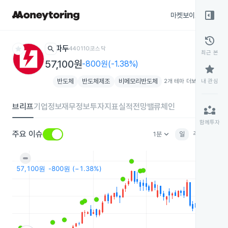
right_panel_open
마켓보이스
종목
history
star
search
파두
440110
코스닥
최근 본
57,100원
-800원(-1.38%)
star
반도체
반도체제조
비메모리반도체
2개 테마 더보기
내 관심
add
브리프
기업정보
재무정보
투자지표
실적전망
밸류체인
partner_exchange
함께투자
keyboard_arrow_down
주요 이슈
1분
일
주
월
분