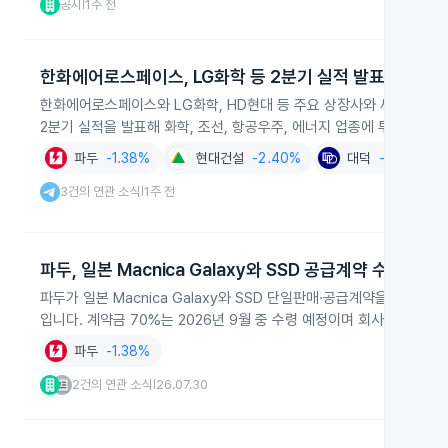
공시
1주 전
|
한화에어로스페이스, LG화학 등 2분기 실적 발표 집중
한화에어로스페이스와 LG화학, HD현대 등 주요 상장사와 셰브런, 엑슨
2분기 실적을 발표해 화학, 조선, 항공우주, 에너지 업종에 투자자 관
파두
-1.38%
현대건설
-2.40%
대덕
-0.27%
3건의 연관 소식
1주 전
|
파두, 일본 Macnica Galaxy와 SSD 공급계약 수주
파두가 일본 Macnica Galaxy와 SSD 단일판매·공급계약을 체결해 
입니다. 계약금 70%는 2026년 9월 중 수령 예정이며 회사는 2026
파두
-1.38%
2건의 연관 소식
26.07.30
|