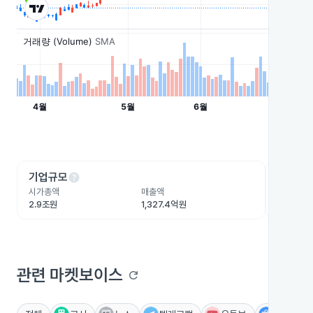
help
he
기업규모
수익성
시가총액
매출액
영업이익
2.9조원
1,327.4억원
-458억
관련 마켓보이스
refresh