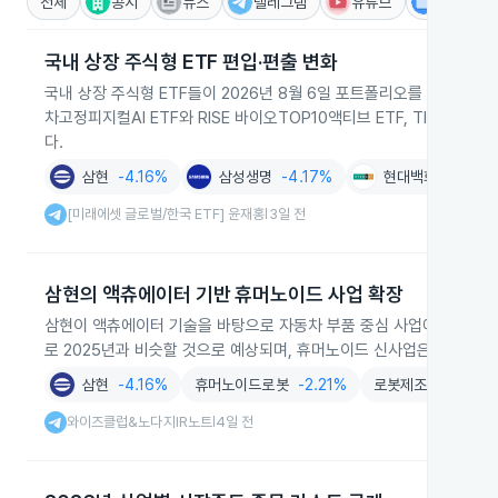
전체
공시
뉴스
텔레그램
유튜브
IR
국내 상장 주식형 ETF 편입·편출 변화
국내 상장 주식형 ETF들이 2026년 8월 6일 포트폴리오를 재편하며 
차고정피지컬AI ETF와 RISE 바이오TOP10액티브 ETF, TIME 
다.
삼현
-4.16%
삼성생명
-4.17%
현대백화점
-4.3
[미래에셋 글로벌/한국 ETF] 윤재홍
3일 전
|
삼현의 액츄에이터 기반 휴머노이드 사업 확장
삼현이 액츄에이터 기술을 바탕으로 자동차 부품 중심 사업에서 로봇과 
로 2025년과 비슷할 것으로 예상되며, 휴머노이드 신사업은 단기간 
삼현
-4.16%
휴머노이드로봇
-2.21%
로봇제조
-1.57%
와이즈클럽&노다지IR노트
4일 전
|