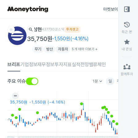
right_panel_open
마켓보이스
종목
history
star
search
삼현
437730
코스닥
투자경고
최근 본
35,750원
-1,550원(-4.16%)
star
무기
방산
자동차
5개 테마 더보기
add
내 관심
브리프
기업정보
재무정보
투자지표
실적전망
밸류체인
partner_exchange
함께투자
keyboard_arrow_down
주요 이슈
1분
일
주
월
분