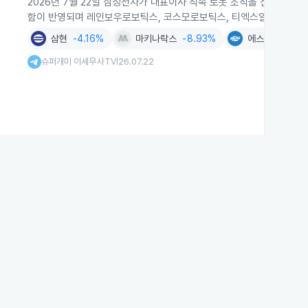
2026년 7월 22일 삼성전자가 대표이사 직속 로봇 조직을 신설하자 
함이 반영되며 레인보우로보틱스, 코스모로보틱스, 티엑스알로보틱스 
삼현
-4.16%
마키나락스
-8.93%
에스피지
-6.1
슈퍼개미 이세무사TV
26.07.22
|