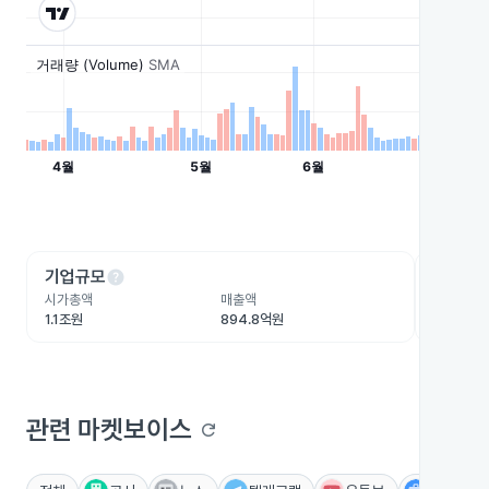
help
he
기업규모
수익성
시가총액
매출액
영업이익
1.1조원
894.8억원
-35.9억
관련 마켓보이스
refresh