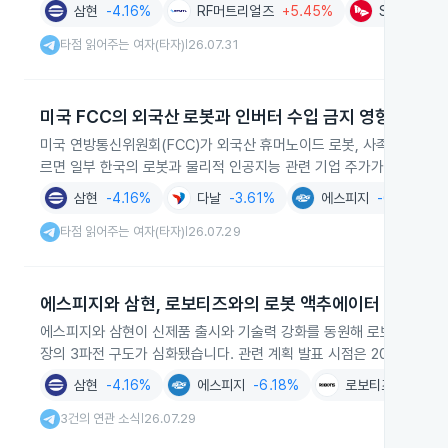
삼현
-4.16%
RF머트리얼즈
+5.45%
SK하이닉스
타점 읽어주는 여자(타자)
26.07.31
|
미국 FCC의 외국산 로봇과 인버터 수입 금지 영향
미국 연방통신위원회(FCC)가 외국산 휴머노이드 로봇, 사족 로봇, 전력
르면 일부 한국의 로봇과 물리적 인공지능 관련 기업 주가가 급등했습
삼현
-4.16%
다날
-3.61%
에스피지
-6.18%
타점 읽어주는 여자(타자)
26.07.29
|
에스피지와 삼현, 로보티즈와의 로봇 액추에이터 3파전 
에스피지와 삼현이 신제품 출시와 기술력 강화를 동원해 로보티즈를 상
장의 3파전 구도가 심화됐습니다. 관련 계획 발표 시점은 2026년 7월
삼현
-4.16%
에스피지
-6.18%
로보티즈
-1.71%
3건의 연관 소식
26.07.29
|