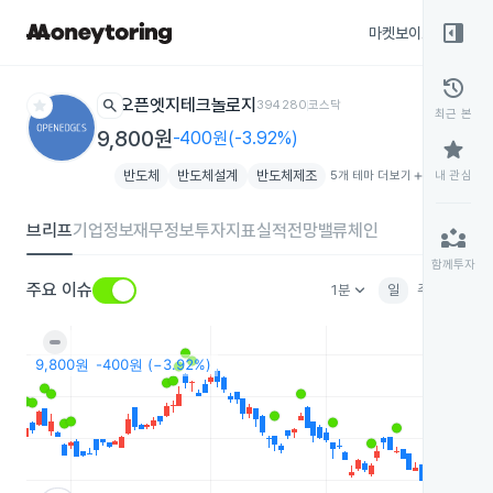
right_panel_open
마켓보이스
종목
history
star
search
오픈엣지테크놀로지
394280
코스닥
최근 본
9,800원
-400원(-3.92%)
star
반도체
반도체설계
반도체제조
5개 테마 더보기
add
내 관심
브리프
기업정보
재무정보
투자지표
실적전망
밸류체인
partner_exchange
함께투자
keyboard_arrow_down
주요 이슈
1분
일
주
월
분