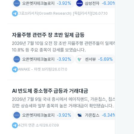
오픈엣지테크놀로지
-3.92%
삼성전자
-6.30%
소
그로쓰리서치(Growth Research) [독립리서치]
26.07.10
|
자율주행 관련주 장 초반 일제 급등
2026년 7월 10일 오전 장 초반 자율주행 관련주들이 일제히 급등했습
10.8% 등 주요 종목이 강세를 보였습니다.
오픈엣지테크놀로지
-3.92%
센서뷰
-5.69%
광전
AWAKE - 마켓 브리핑
26.07.10
|
AI 반도체 중소형주 급등과 거래대금
2026년 7월 9일 국내 증시에서 에이직랜드, 가온칩스, 칩스앤미디어
강한 상승세와 일부 종목의 높은 거래대금이 확인됐습니다.
오픈엣지테크놀로지
-3.92%
가온칩스
-6.34%
에
4건의 연관 소식
26.07.09
|