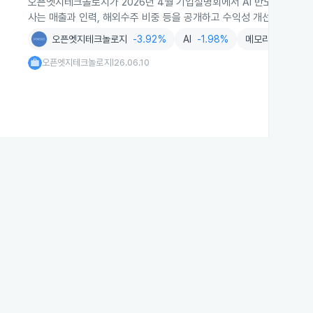
오픈엣지테크놀로지가 2026년 4월 기업설명회에서 AI 반도체용 IP 
사는 매출과 인력, 해외수주 비중 등을 공개하고 수익성 개선 방안을 
오픈엣지테크놀로지
-3.92%
AI
-1.98%
메모리반도체
-3
오픈엣지테크놀로지
26.06.10
|