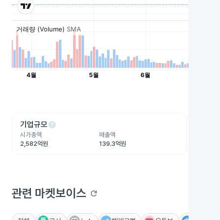
help
he
기업규모
수익성
시가총액
매출액
영업이익
2,582억원
139.3억원
-313.1
관련 마켓보이스
refresh