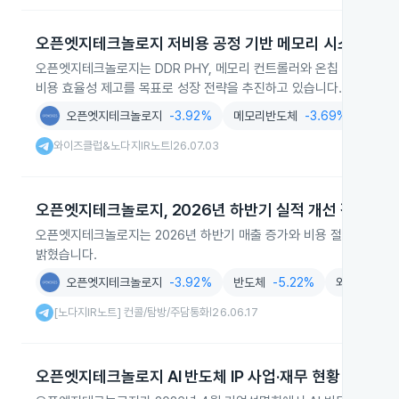
오픈엣지테크놀로지 저비용 공정 기반 메모리 시스템 IP 
오픈엣지테크놀로지는 DDR PHY, 메모리 컨트롤러와 온칩 인터커넥트
비용 효율성 제고를 목표로 성장 전략을 추진하고 있습니다.
오픈엣지테크놀로지
-3.92%
메모리반도체
-3.69%
반도
와이즈클럽&노다지IR노트
26.07.03
|
오픈엣지테크놀로지, 2026년 하반기 실적 개선 전망
오픈엣지테크놀로지는 2026년 하반기 매출 증가와 비용 절감을 통해
밝혔습니다.
오픈엣지테크놀로지
-3.92%
반도체
-5.22%
와이즈클럽&
[노다지IR노트] 컨콜/탐방/주담통화
26.06.17
|
오픈엣지테크놀로지 AI 반도체 IP 사업·재무 현황 발표