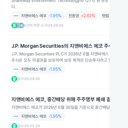
Shareway Environment Technology와 127억 원 규모 계약
다.
지앤비에스 에코
-1.95%
친환경
+2.62%
텐렙
주식 급
6건의 연관 소식
26.06.09
|
J.P. Morgan Securities의 지앤비에스 에코 주식 취득 
J.P. Morgan Securities PLC가 2026년 6월 지앤비에스 에코
주식은 모두 의결권을 보유하며 보유 목적은 단순투자라고 명시했습니
지앤비에스 에코
-1.95%
공시
26.06.05
|
지앤비에스 에코, 중간배당 위해 주주명부 폐쇄 결정
지앤비에스 에코가 2026년 6월 30일을 기준으로 중간배당을 위해 
지앤비에스 에코
-1.95%
공시
26.05.29
|