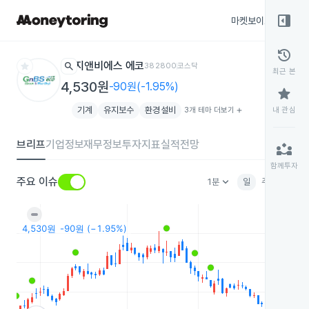
right_panel_open
마켓보이스
종목
history
star
search
지앤비에스 에코
382800
코스닥
최근 본
4,530원
-90원(-1.95%)
star
기계
유지보수
환경설비
3개 테마 더보기
add
내 관심
브리프
기업정보
재무정보
투자지표
실적전망
partner_exchange
함께투자
keyboard_arrow_down
주요 이슈
1분
일
주
월
분