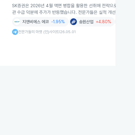
SK증권은 2026년 4월 액면 병합을 활용한 선취매 전략으로 투자자들
관 수급 덕분에 주가가 반등했습니다. 전문가들은 실적 개선주에서 단
지앤비에스 에코
-1.95%
송원산업
+4.80%
남해
전문가들의 마켓 (인)사이트
26.05.01
|