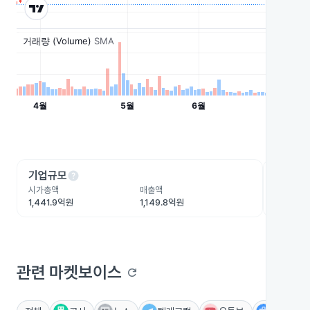
help
he
기업규모
수익성
시가총액
매출액
영업이익
1,441.9억원
1,149.8억원
164.5억
관련 마켓보이스
refresh