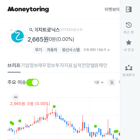
right_panel_open
마켓보이스
종목
history
star
search
이지트로닉스
377330
코스닥
최근 본
2,665원
0원(0.00%)
star
무기
자동차
방산시스템
3개 테마 더보기
add
내 관심
브리프
기업정보
재무정보
투자지표
실적전망
밸류체인
partner_exchange
함께투자
keyboard_arrow_down
주요 이슈
1분
일
주
월
분