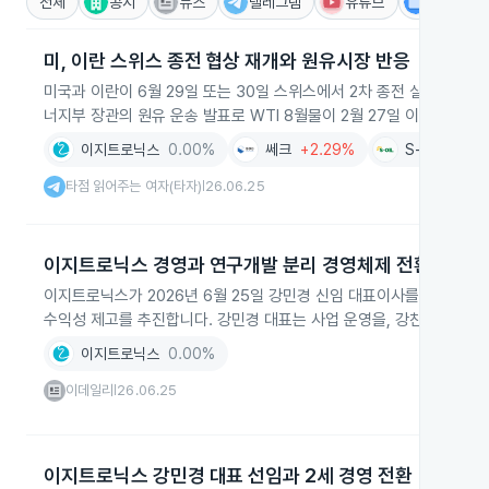
전체
공시
뉴스
텔레그램
유튜브
IR
미, 이란 스위스 종전 협상 재개와 원유시장 반응
미국과 이란이 6월 29일 또는 30일 스위스에서 2차 종전 실무 협상
너지부 장관의 원유 운송 발표로 WTI 8월물이 2월 27일 이후 최저로
이지트로닉스
0.00%
쎄크
+2.29%
S-Oil
+10.
타점 읽어주는 여자(타자)
26.06.25
|
이지트로닉스 경영과 연구개발 분리 경영체제 전환
이지트로닉스가 2026년 6월 25일 강민경 신임 대표이사를 선임하고
수익성 제고를 추진합니다. 강민경 대표는 사업 운영을, 강찬호 회장은
이지트로닉스
0.00%
이데일리
26.06.25
|
이지트로닉스 강민경 대표 선임과 2세 경영 전환