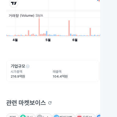
help
he
기업규모
수익성
시가총액
매출액
영업이익
216.9억원
104.4억원
-232.3
관련 마켓보이스
refresh