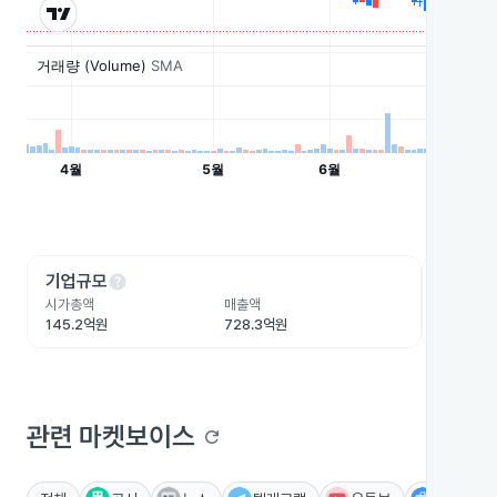
help
he
기업규모
수익성
시가총액
매출액
영업이익
145.2억원
728.3억원
-195.8
관련 마켓보이스
refresh