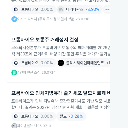
높아졌으며 실적은 분기 투자 판단의 중요한 참고자료가 됩니다.
프롬바이오
0.00%
마키나락스
-8.93%
트래블러
이지스 리서치 (주식 투자 정보 텔레그램)
26.07.16
|
프롬바이오 보통주 거래정지 결정
코스닥시장본부가 프롬바이오 보통주의 매매거래를 2026년 7월 20
칙 제30조에 근거하며 해당 기간 동안 주식은 매매가 불가능합니다.
프롬바이오
0.00%
블리츠웨이엔터테인먼트
+1.33%
4건의 연관 소식
26.07.14
|
프롬바이오 인체지방유래 줄기세포 탈모치료제 비임상 착
프롬바이오가 인체 지방유래 중간엽줄기세포 기반 탈모 치료제의 핵심
합니다. 결과는 2027년 임상시험계획 제출에 활용할 예정입니다.
프롬바이오
0.00%
탈모
-0.28%
파이낸셜뉴스
26.07.13
|