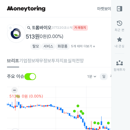
right_panel_open
마켓보이스
종목
history
star
search
프롬바이오
377220
코스닥
거래정지
최근 본
513원
0원(0.00%)
star
탈모
서비스
화장품
5개 테마 더보기
add
내 관심
브리프
기업정보
재무정보
투자지표
실적전망
partner_exchange
함께투자
keyboard_arrow_down
주요 이슈
1분
일
주
월
분