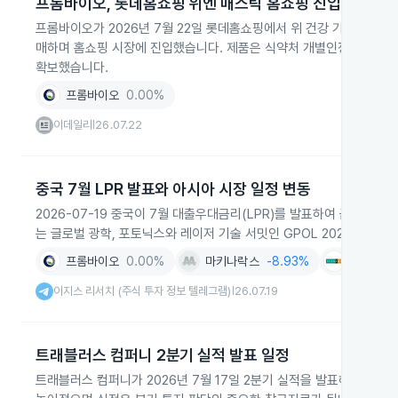
프롬바이오, 롯데홈쇼핑 위엔 매스틱 홈쇼핑 진입
프롬바이오가 2026년 7월 22일 롯데홈쇼핑에서 위 건강 기능성식품 
매하며 홈쇼핑 시장에 진입했습니다. 제품은 식약처 개별인정 원료 매
확보했습니다.
프롬바이오
0.00%
이데일리
26.07.22
|
중국 7월 LPR 발표와 아시아 시장 일정 변동
2026-07-19 중국이 7월 대출우대금리(LPR)를 발표하여 금융시
는 글로벌 광학, 포토닉스와 레이저 기술 서밋인 GPOL 2026이 개
프롬바이오
0.00%
마키나락스
-8.93%
현대지에
이지스 리서치 (주식 투자 정보 텔레그램)
26.07.19
|
트래블러스 컴퍼니 2분기 실적 발표 일정
트래블러스 컴퍼니가 2026년 7월 17일 2분기 실적을 발표해 미국