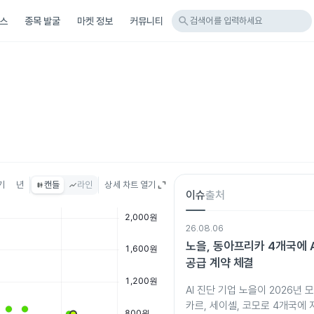
search
스
종목 발굴
마켓 정보
커뮤니티
검색어를 입력하세요
기
년
캔들
라인
상세 차트 열기
이슈
출처
26.08.06
노을, 동아프리카 4개국에 
공급 계약 체결
AI 진단 기업 노을이 2026년
카르, 세이셸, 코모로 4개국에