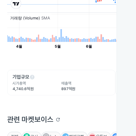
help
he
기업규모
수익성
시가총액
매출액
영업이익
4,740.6억원
897억원
356.1억
관련 마켓보이스
refresh