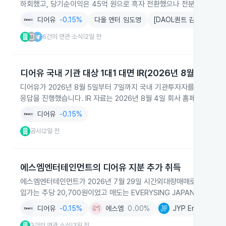
하회했고, 당기순이익은 45억 원으로 흑자 전환했으나 전분기 대비 6
디어유
-0.15%
다올 엔터 임도영
[DAOL퀀트 김경훈] 바텀
6건의 연관 소식
2일 전
|
디어유 국내 기관 대상 1대1 대면 IR(2026년 8월)
디어유가 2026년 8월 5일부터 7일까지 국내 기관투자자를 대상으로 1
응답을 진행했습니다. IR 자료는 2026년 8월 4일 회사 홈페이지
디어유
-0.15%
공시
2일 전
|
에스엠엔터테인먼트의 디어유 지분 추가 취득
에스엠엔터테인먼트가 2026년 7월 29일 시간외대량매매로 디어유 보통
입가는 주당 20,700원이었고 매도는 EVERYSING JAPAN과 SMEJ 
디어유
-0.15%
에스엠
0.00%
JYP Ent.
+2.28
3건의 연관 소식
3일 전
|