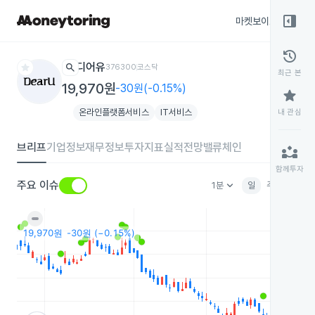
right_panel_open
마켓보이스
종목
history
star
search
디어유
376300
코스닥
최근 본
19,970원
-30원(-0.15%)
star
온라인플랫폼서비스
IT서비스
내 관심
브리프
기업정보
재무정보
투자지표
실적전망
밸류체인
partner_exchange
함께투자
keyboard_arrow_down
주요 이슈
1분
일
주
월
분