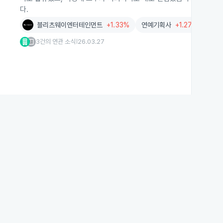
다.
블리츠웨이엔터테인먼트
+1.33%
연예기획사
+1.27%
매니
3건의 연관 소식
26.03.27
|