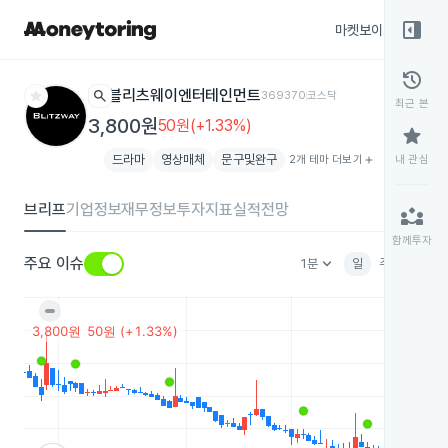
right_panel_open
마켓보이스
종목
history
star
search
블리츠웨이엔터테인먼트
369370
코스닥
최근 본
3,800원
50원(+1.33%)
star
드라마
영상매체
문구및완구
2개 테마 더보기
add
내 관심
브리프
기업정보
재무정보
투자지표
실적전망
partner_exchange
함께투자
keyboard_arrow_down
주요 이슈
1분
일
주
월
분