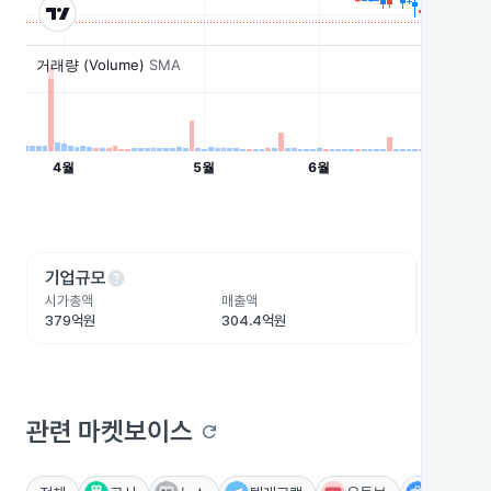
help
he
기업규모
수익성
시가총액
매출액
영업이익
379억원
304.4억원
-100.9
관련 마켓보이스
refresh