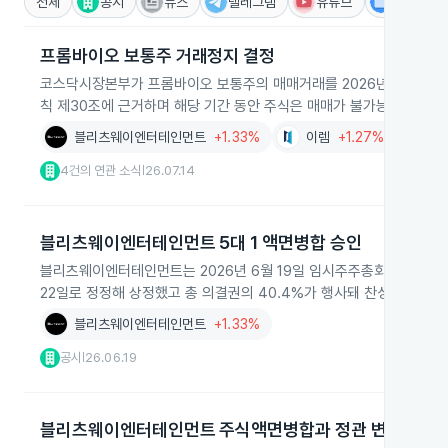
전체
공시
뉴스
텔레그램
유튜브
IR
프롬바이오 보통주 거래정지 결정
코스닥시장본부가 프롬바이오 보통주의 매매거래를 2026년 7월 20
칙 제30조에 근거하며 해당 기간 동안 주식은 매매가 불가능합니다.
블리츠웨이엔터테인먼트
+1.33%
이렘
+1.27%
지
4건의 연관 소식
26.07.14
|
블리츠웨이엔터테인먼트 5대 1 액면병합 승인
블리츠웨이엔터테인먼트는 2026년 6월 19일 임시주주총회에서 5대 
22일로 정정해 상정했고 총 의결권의 40.4%가 행사돼 찬성률은 10
블리츠웨이엔터테인먼트
+1.33%
공시
26.06.19
|
블리츠웨이엔터테인먼트 주식액면병합과 정관 변경