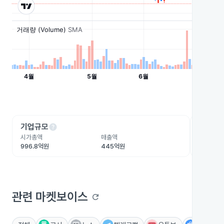
help
he
기업규모
수익성
시가총액
매출액
영업이익
996.8억원
445억원
64.6억원
관련 마켓보이스
refresh