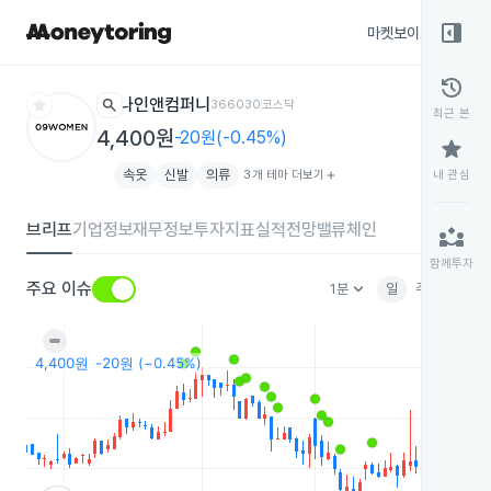
right_panel_open
마켓보이스
종목
history
star
search
나인앤컴퍼니
366030
코스닥
최근 본
4,400원
-20원(-0.45%)
star
속옷
신발
의류
3개 테마 더보기
add
내 관심
브리프
기업정보
재무정보
투자지표
실적전망
밸류체인
partner_exchange
함께투자
keyboard_arrow_down
주요 이슈
1분
일
주
월
분