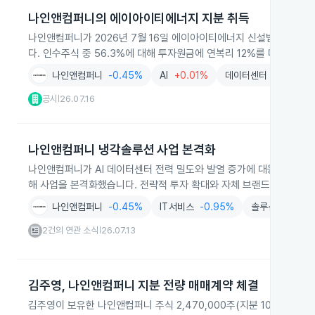
나인앤컴퍼니의 에이아이티에너지 지분 취득
나인앤컴퍼니가 2026년 7월 16일 에이아이티에너지 신설법인 주식 44
다. 인수주식 중 56.3%에 대해 투자원금에 연복리 12%를 더한 금
나인앤컴퍼니
-0.45%
AI
+0.01%
데이터센터
-1.94%
공시
26.07.16
|
나인앤컴퍼니 냉각솔루션 사업 본격화
나인앤컴퍼니가 AI 데이터센터 전력 밀도와 발열 증가에 대응해 냉각
해 사업을 본격화했습니다. 전략적 투자 확대와 자체 브랜드 제품 출시
나인앤컴퍼니
-0.45%
IT서비스
-0.95%
솔루션
-2.33%
2건의 연관 소식
26.07.13
|
김주영, 나인앤컴퍼니 지분 전량 매매계약 체결
김주영이 보유한 나인앤컴퍼니 주식 2,470,000주(지분 10.90%)