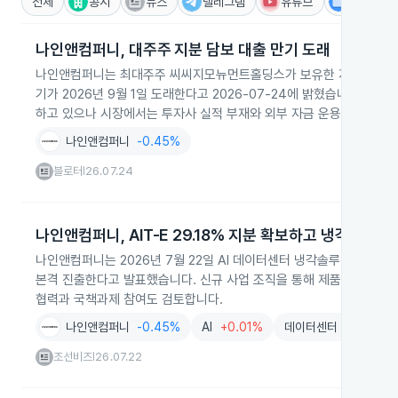
전체
공시
뉴스
텔레그램
유튜브
IR
나인앤컴퍼니, 대주주 지분 담보 대출 만기 도래
나인앤컴퍼니는 최대주주 씨씨지모뉴먼트홀딩스가 보유한 지분 44.14
기가 2026년 9월 1일 도래한다고 2026-07-24에 밝혔습니다. 회
하고 있으나 시장에서는 투자사 실적 부재와 외부 자금 운용 불확실성,
습니다.
나인앤컴퍼니
-0.45%
블로터
26.07.24
|
나인앤컴퍼니, AIT-E 29.18% 지분 확보하고 냉각사업 
나인앤컴퍼니는 2026년 7월 22일 AI 데이터센터 냉각솔루션 전문기업 
본격 진출한다고 발표했습니다. 신규 사업 조직을 통해 제품 개발과
협력과 국책과제 참여도 검토합니다.
나인앤컴퍼니
-0.45%
AI
+0.01%
데이터센터
-1.94%
조선비즈
26.07.22
|