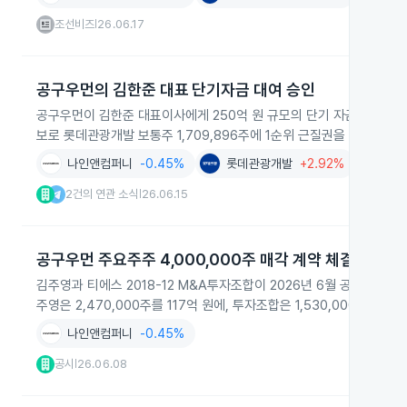
조선비즈
26.06.17
|
공구우먼의 김한준 대표 단기자금 대여 승인
공구우먼이 김한준 대표이사에게 250억 원 규모의 단기 자금을 대여하
보로 롯데관광개발 보통주 1,709,896주에 1순위 근질권을 설정했다고 
나인앤컴퍼니
-0.45%
롯데관광개발
+2.92%
돼지바
2건의 연관 소식
26.06.15
|
공구우먼 주요주주 4,000,000주 매각 계약 체결
김주영과 티에스 2018-12 M&A투자조합이 2026년 6월 공구우먼 
주영은 2,470,000주를 117억 원에, 투자조합은 1,530,000주를 
나인앤컴퍼니
-0.45%
공시
26.06.08
|