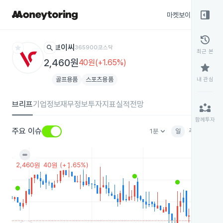
right_panel_open
마켓보이스
종목
history
star
search
브이씨
365900
코스닥
최근 본
2,460원
40원(+1.65%)
star
골프용품
스포츠용품
내 관심
브리프
기업정보
재무정보
투자지표
실적전망
partner_exchange
함께투자
keyboard_arrow_down
주요 이슈
1분
일
주
월
분