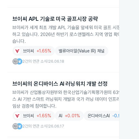
브이씨 APL 기술로 미국 골프시장 공략
브이씨가 세계 최초 개발 APL 기술을 앞세워 미국 골프 시장에 본격 
하고 있습니다. 2026년 하반기 로스앤젤레스 지역 영업 확대와 2027
습니다.
브이씨
+1.65%
밸류아이알(Value IR) 채널
2건의 연관 소식
26.06.18
|
브이씨의 온디바이스 AI 러닝워치 개발 선정
브이씨가 산업통상자원부와 한국산업기술기획평가원의 63억원 지원사
스 AI 기반 스마트 러닝워치 개발과 국가 러닝 데이터 인프라 구축을 
임상 검증에 참여합니다.
브이씨
+1.65%
AI
+0.01%
온디바이스AI
-0.96%
골
2건의 연관 소식
26.06.17
|