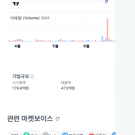
help
he
기업규모
수익성
시가총액
매출액
영업이익
179.8억원
472억원
-8.1억원
관련 마켓보이스
refresh