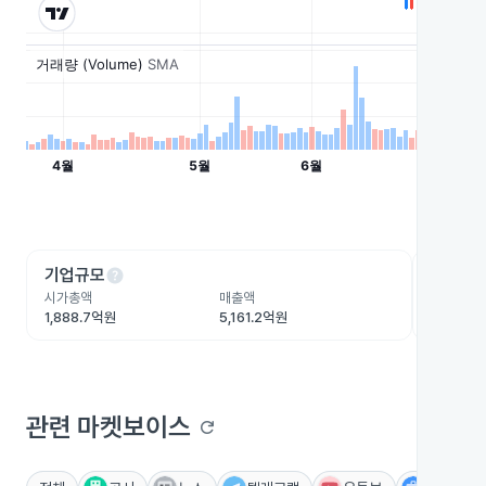
help
he
기업규모
수익성
시가총액
매출액
영업이익
1,888.7억원
5,161.2억원
296.2억
관련 마켓보이스
refresh