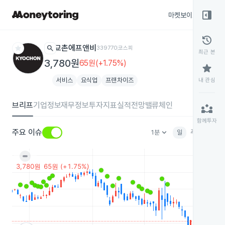
right_panel_open
마켓보이스
종목
history
star
search
교촌에프앤비
339770
코스피
최근 본
3,780원
65원(+1.75%)
star
서비스
요식업
프랜차이즈
내 관심
브리프
기업정보
재무정보
투자지표
실적전망
밸류체인
partner_exchange
함께투자
keyboard_arrow_down
주요 이슈
1분
일
주
월
분