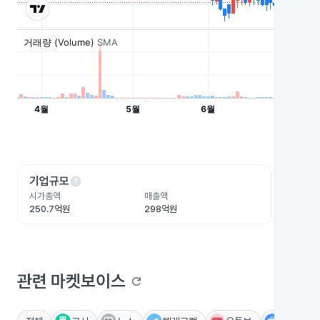
help
he
기업규모
수익성
시가총액
매출액
영업이익
250.7억원
298억원
17억원
관련 마켓보이스
refresh