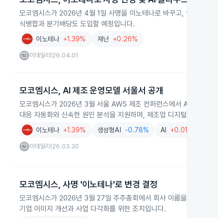
모코엠시스가 2026년 4월 1일 사명을 이노테나로 바꾸고, 클라우드
식병합과 분기배당도 도입할 예정입니다.
이노테나
+1.39%
재난
+0.26%
이데일리
26.04.01
|
모코엠시스, AI 제조 운영모델 서울서 공개
모코엠시스가 2026년 3월 서울 AWS 제조 컨퍼런스에서 AI 기반 제
대응 자동화와 신속한 원인 분석을 지원하며, 제조업 디지털 전환과 A
이노테나
+1.39%
생성형AI
-0.78%
AI
+0.01%
클라
이데일리
26.03.30
|
모코엠시스, 사명 '이노테나'로 변경 결정
모코엠시스가 2026년 3월 27일 주주총회에서 회사 이름을 '이노테나'로 변
기업 이미지 개선과 사업 다각화를 위한 조치입니다.