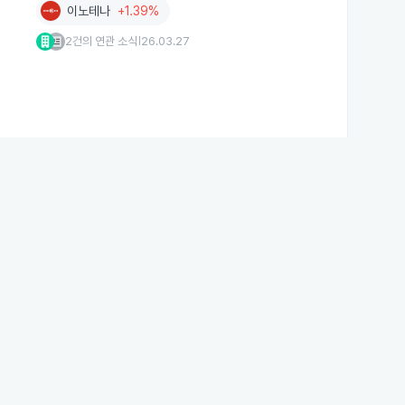
이노테나
+1.39%
2건의 연관 소식
26.03.27
|