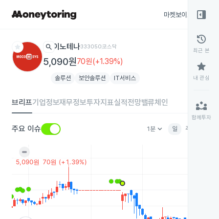
right_panel_open
마켓보이스
종목
history
star
search
이노테나
333050
코스닥
최근 본
5,090원
70원(+1.39%)
star
솔루션
보안솔루션
IT서비스
내 관심
브리프
기업정보
재무정보
투자지표
실적전망
밸류체인
partner_exchange
함께투자
keyboard_arrow_down
주요 이슈
1분
일
주
월
분