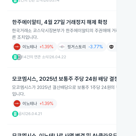
2건의 연관 소식
26.05.14
|
한주에이알티, 4월 27일 거래정지 해제 확정
한국거래소 코스닥시장본부가 한주에이알티의 주권매매 거래정지를 202
른 조치입니다.
이노테나
+1.39%
핑거스토리
-3.77%
대동기어
14건의 연관 소식
26.04.22
|
모코엠시스, 2025년 보통주 주당 24원 배당 결정
모코엠시스가 2025년 결산배당으로 보통주 1주당 24원의 현금배당을 결
입니다.
이노테나
+1.39%
공시
26.04.21
|
모코엠시스, 이노테나로 사명 변경 및 AI·클라우드 투자 확