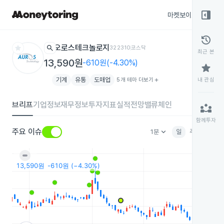
right_panel_open
마켓보이스
종목
history
star
search
오로스테크놀로지
322310
코스닥
최근 본
13,590원
-610원(-4.30%)
star
기계
유통
도매업
5개 테마 더보기
add
내 관심
브리프
기업정보
재무정보
투자지표
실적전망
밸류체인
partner_exchange
함께투자
keyboard_arrow_down
주요 이슈
1분
일
주
월
분