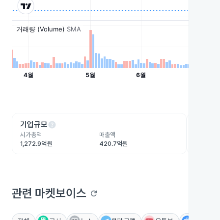
help
he
기업규모
수익성
시가총액
매출액
영업이익
1,272.9억원
420.7억원
-148.9
관련 마켓보이스
refresh