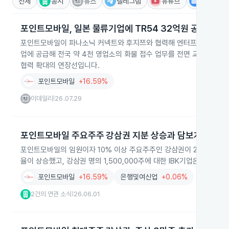
전체
공시
뉴스
텔레그램
유튜브
IR
포인트모바일, 일본 물류기업에 TR54 32억원 공급 계약
포인트모바일이 파나소닉 커넥트와 후지쯔와 협력해 엔터프라이즈 태블릿
업에 공급해 전국 약 4천 영업소의 화물 접수 업무를 전면 교체합니다. 
협력 확대의 연장선입니다.
포인트모바일
+16.59%
이데일리
26.07.29
|
포인트모바일 주요주주 강삼권 지분 상승과 담보계약 연장
포인트모바일의 임원이자 10% 이상 주요주주인 강삼권이 2026년 5월
율이 상승했고, 강삼권 명의 1,500,000주에 대한 IBK기업은행과의 
포인트모바일
+16.59%
은행및여신업
+0.06%
2건의 연관 소식
26.06.01
|