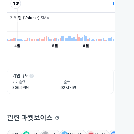
help
he
기업규모
수익성
시가총액
매출액
영업이익
306.9억원
927.1억원
46.5억원
관련 마켓보이스
refresh