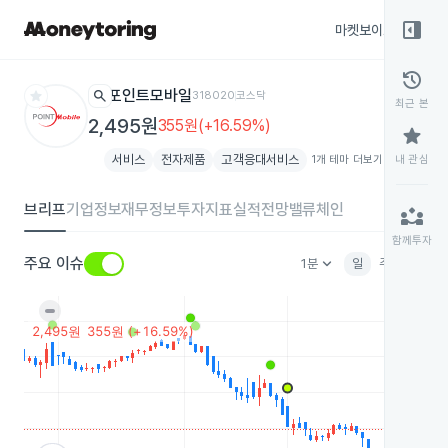
right_panel_open
마켓보이스
종목
history
star
search
포인트모바일
318020
코스닥
최근 본
2,495원
355원(+16.59%)
star
서비스
전자제품
고객응대서비스
1개 테마 더보기
add
내 관심
브리프
기업정보
재무정보
투자지표
실적전망
밸류체인
partner_exchange
함께투자
keyboard_arrow_down
주요 이슈
1분
일
주
월
분