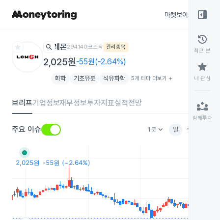
right_panel_open
마켓보이스
종목
history
star
search
레몬
294140
코스닥
관리종목
최근 본
2,025원
-55원(-2.64%)
star
화학
기초유분
석유화학
5개 테마 더보기
add
내 관심
브리프
기업정보
재무정보
투자지표
실적전망
partner_exchange
함께투자
keyboard_arrow_down
주요 이슈
1분
일
주
월
분