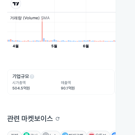
help
he
기업규모
수익성
시가총액
매출액
영업이익
504.5억원
90.1억원
-63.8억
관련 마켓보이스
refresh