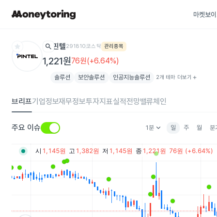
마켓보이
star
search
핀텔
291810
코스닥
관리종목
1,221원
76원(+6.64%)
솔루션
보안솔루션
인공지능솔루션
2개 테마 더보기
add
브리프
기업정보
재무정보
투자지표
실적전망
밸류체인
keyboard_arrow_down
주요 이슈
1분
일
주
월
분