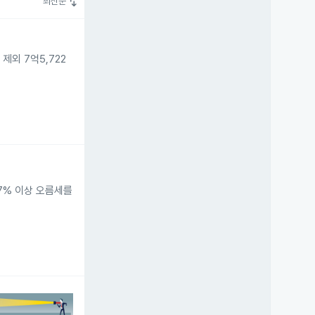
swap_vert
최신순
외 7억5,722
 7% 이상 오름세를