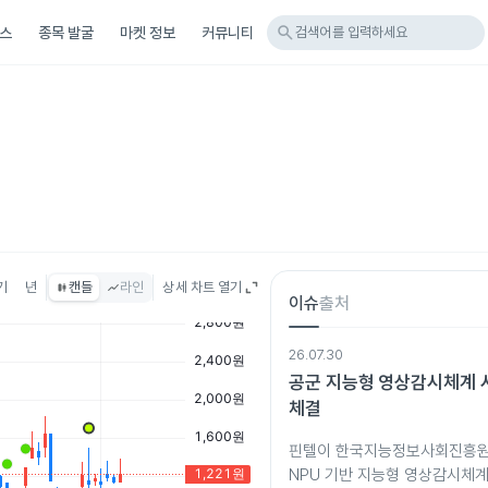
search
스
종목 발굴
마켓 정보
커뮤니티
검색어를 입력하세요
기
년
캔들
라인
상세 차트 열기
이슈
출처
26.07.30
공군 지능형 영상감시체계 
체결
핀텔이 한국지능정보사회진흥원
NPU 기반 지능형 영상감시체계