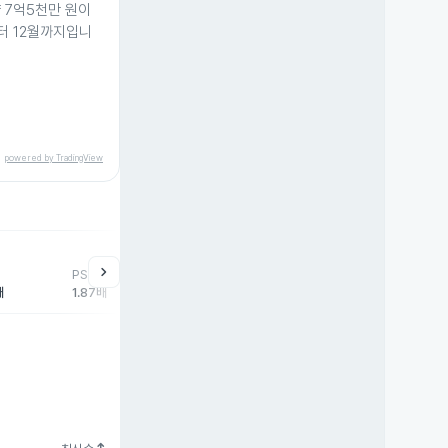
 7억5천만 원이
부터 12월까지입니
powered by TradingView
help
매매동향
chevron_right
PSR
외국인
기관
개
배
1.87배
-35,793주
7,573주
25