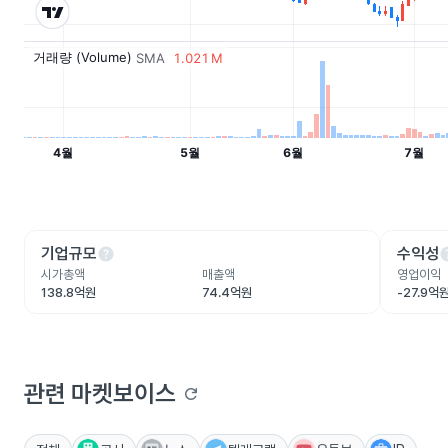
help
he
기업규모
수익성
시가총액
매출액
영업이익
138.8억원
74.4억원
-27.9억
관련 마켓보이스
refresh