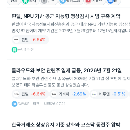
전체
공시
뉴스
텔레그램
유튜브
IR
핀텔, NPU 기반 공군 지능형 영상감시 시범 구축 계약
핀텔이 한국지능정보사회진흥원과 공군 대상 NPU 기반 지능형 영상감
만8,182원이며 계약 기간은 2026년 7월29일부터 12월15일까지입니
핀텔
+6.64%
공시
1주 전
|
클라우드와 보안 관련주 일제 급등, 2026년 7월 21일
클라우드와 보안 관련 주요 종목들이 2026년 7월 21일 장 초반에 
보였고 데이타솔루션 등도 동반 상승했습니다.
핀텔
+6.64%
가비아
-2.69%
비투엔
-0.51%
AWAKE - 마켓 브리핑
26.07.21
|
한국거래소 상장유지 기준 강화와 코스닥 동전주 압박