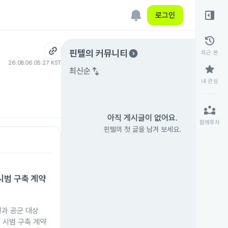
right_panel_open
로그인
history
expand_circle_right
핀텔
의 커뮤니티
최근 본
26.08.06 05:27 KST
star
swap_vert
최신순
내 관심
partner_exchange
아직 게시글이 없어요.
함께투자
핀텔의 첫 글을 남겨 보세요.
시범 구축 계약
과 공군 대상
 시범 구축 계약