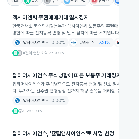
전체
공시
뉴스
텔레그램
유튜브
IR
엑사이엔씨 주권매매거래 일시정지
한국거래소 코스닥시장본부가 엑사이엔씨 보통주의 주권매매거래를 20
병합에 따른 전자등록 변경 및 말소 절차에 따른 조치입니다.
압타머사이언스
0.00%
큐라티스
-7.21%
아이윈
4건의 연관 소식
26.07.16
|
압타머사이언스 주식병합에 따른 보통주 거래정지
압타머사이언스가 주식병합으로 전자등록 변경 및 말소 절차를 진행해 
다. 투자자는 신주권 변경상장 전까지 해당 종목을 거래할 수 없습니다.
압타머사이언스
0.00%
공시
26.07.16
|
압타머사이언스, '츌립앤사이언스'로 사명 변경