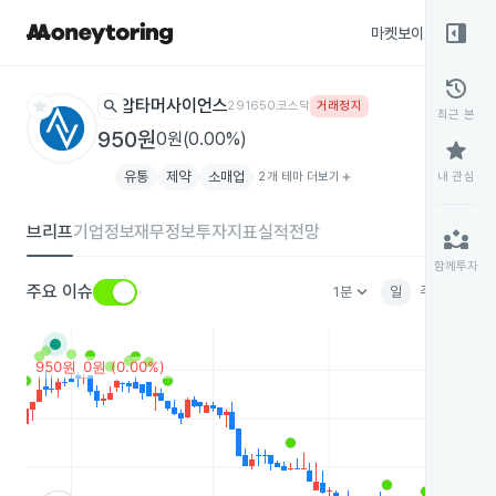
right_panel_open
마켓보이스
종목
history
star
search
압타머사이언스
291650
코스닥
거래정지
최근 본
950원
0원(0.00%)
star
유통
제약
소매업
2개 테마 더보기
add
내 관심
브리프
기업정보
재무정보
투자지표
실적전망
partner_exchange
함께투자
keyboard_arrow_down
주요 이슈
1분
일
주
월
분