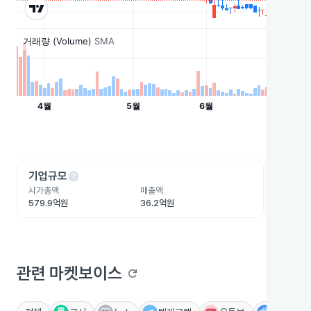
help
he
기업규모
수익성
시가총액
매출액
영업이익
579.9억원
36.2억원
-70.6억
관련 마켓보이스
refresh