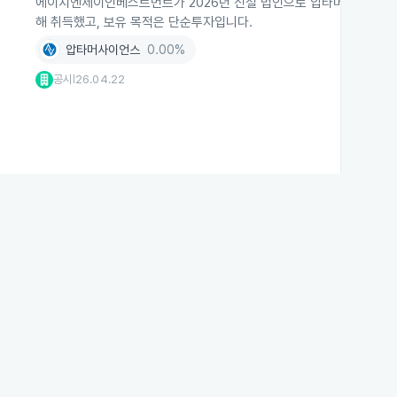
에이치엔제이인베스트먼트가 2026년 신설 법인으로 압타머사이언스 주식
해 취득했고, 보유 목적은 단순투자입니다.
압타머사이언스
0.00%
공시
26.04.22
|