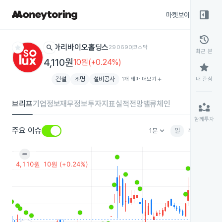
right_panel_open
마켓보이스
종목
history
star
search
아리바이오홀딩스
290690
코스닥
최근 본
4,110원
10원(+0.24%)
star
건설
조명
설비공사
1개 테마 더보기
add
내 관심
브리프
기업정보
재무정보
투자지표
실적전망
밸류체인
partner_exchange
함께투자
keyboard_arrow_down
주요 이슈
1분
일
주
월
분