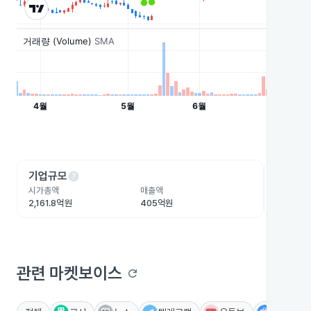
help
he
기업규모
수익성
시가총액
매출액
영업이익
2,161.8억원
405억원
-79.6억
관련 마켓보이스
refresh