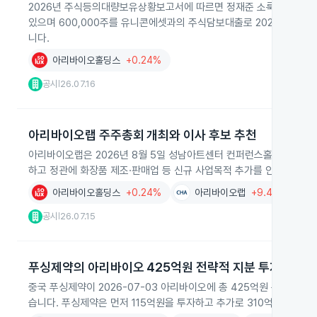
2026년 주식등의대량보유상황보고서에 따르면 정재준 소룩스 부사장이 본인
있으며 600,000주를 유니콘에셋과의 주식담보대출로 2026년 8월
니다.
아리바이오홀딩스
+0.24%
공시
26.07.16
|
아리바이오랩 주주총회 개최와 이사 후보 추천
아리바이오랩은 2026년 8월 5일 성남아트센터 컨퍼런스홀에서 주주
하고 정관에 화장품 제조·판매업 등 신규 사업목적 추가를 안건으로 
아리바이오홀딩스
+0.24%
아리바이오랩
+9.41%
화
공시
26.07.15
|
푸싱제약의 아리바이오 425억원 전략적 지분 투자
중국 푸싱제약이 2026-07-03 아리바이오에 총 425억원 규모의 
습니다. 푸싱제약은 먼저 115억원을 투자하고 추가로 310억원을 투입