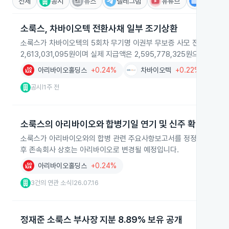
전체
공시
뉴스
텔레그램
유튜브
IR
소룩스, 차바이오텍 전환사채 일부 조기상환
소룩스가 차바이오텍의 5회차 무기명 이권부 무보증 사모 전환사채 2,5
2,613,031,095원이며 실제 지급액은 2,595,778,325원으로 확정
아리바이오홀딩스
+0.24%
차바이오텍
+0.22%
공시
1주 전
|
소룩스의 아리바이오와 합병기일 연기 및 신주 확대
소룩스가 아리바이오와의 합병 관련 주요사항보고서를 정정 제출해 합병기일
후 존속회사 상호는 아리바이오로 변경될 예정입니다.
아리바이오홀딩스
+0.24%
3건의 연관 소식
26.07.16
|
정재준 소룩스 부사장 지분 8.89% 보유 공개