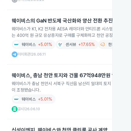
웨이비스의 GaN 반도체 국산화와 양산 전환 추진
웨이비스가 K1, K2 전차용 AESA 레이더와 안티드론 시스템용 X·
는 400억 원 규모 유상증자로 구매를 구체화하고 천안 공장 이전으로
웨이비스
+5.01%
센서뷰
+17.65%
한화시스템
+
미미회관
26.06.11
|
웨이비스, 충남 천안 토지와 건물 67억948만원 양수 결
웨이비스가 충남 천안시 서북구 직산읍 남산리 일대의 토지 9,399㎡
이 조정됐습니다.
웨이비스
+5.01%
공시
26.06.10
|
신성이엔지, 웨이비스와 천안 클린룸 공사 계약