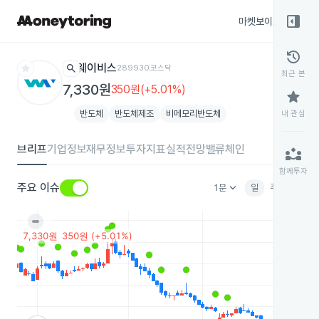
right_panel_open
마켓보이스
종목
history
star
search
웨이비스
289930
코스닥
최근 본
7,330원
350원(+5.01%)
star
반도체
반도체제조
비메모리반도체
내 관심
브리프
기업정보
재무정보
투자지표
실적전망
밸류체인
partner_exchange
함께투자
keyboard_arrow_down
주요 이슈
1분
일
주
월
분