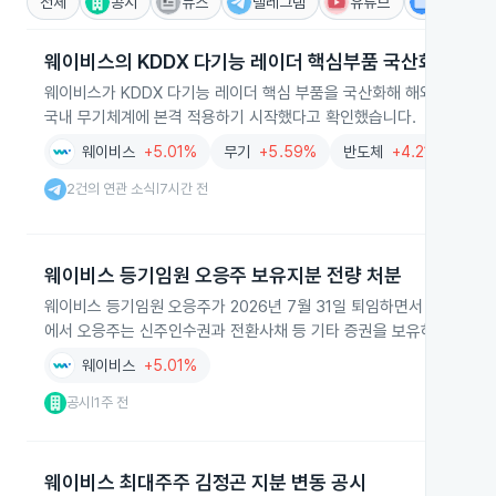
전체
공시
뉴스
텔레그램
유튜브
IR
웨이비스의 KDDX 다기능 레이더 핵심부품 국산화 및 적
웨이비스가 KDDX 다기능 레이더 핵심 부품을 국산화해 해외 의존도를 크
국내 무기체계에 본격 적용하기 시작했다고 확인했습니다.
웨이비스
+5.01%
무기
+5.59%
반도체
+4.21%
방
2건의 연관 소식
7시간 전
|
웨이비스 등기임원 오응주 보유지분 전량 처분
웨이비스 등기임원 오응주가 2026년 7월 31일 퇴임하면서 보통주 3,
에서 오응주는 신주인수권과 전환사채 등 기타 증권을 보유하지 않은 
웨이비스
+5.01%
공시
1주 전
|
웨이비스 최대주주 김정곤 지분 변동 공시