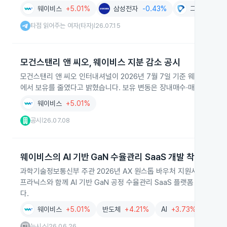
웨이비스
+5.01%
삼성전자
-0.43%
그린광학
+6
타점 읽어주는 여자(타자)
26.07.15
|
모건스탠리 앤 씨오, 웨이비스 지분 감소 공시
모건스탠리 앤 씨오 인터내셔널이 2026년 7월 7일 기준 웨이비스 주식 
에서 보유를 줄였다고 밝혔습니다. 보유 변동은 장내매수·매도에 따른
웨이비스
+5.01%
공시
26.07.08
|
웨이비스의 AI 기반 GaN 수율관리 SaaS 개발 착수
과학기술정보통신부 주관 2026년 AX 원스톱 바우처 지원사업의 
프라닉스와 함께 AI 기반 GaN 공정 수율관리 SaaS 플랫폼 개발에 
다.
웨이비스
+5.01%
반도체
+4.21%
AI
+3.73%
방산
뉴시스
26.06.26
|