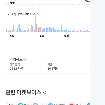
help
he
기업규모
수익성
시가총액
매출액
영업이익
963.8억원
394억원
-3.4억원
관련 마켓보이스
refresh