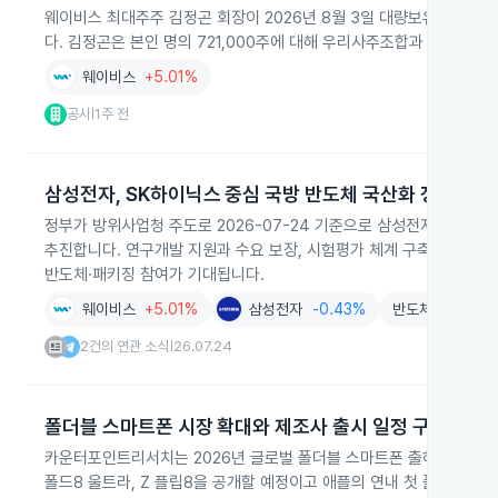
웨이비스 최대주주 김정곤 회장이 2026년 8월 3일 대량보유상황보고서를 
다. 김정곤은 본인 명의 721,000주에 대해 우리사주조합과 2029년
웨이비스
+5.01%
공시
1주 전
|
삼성전자, SK하이닉스 중심 국방 반도체 국산화 정책 추진
정부가 방위사업청 주도로 2026-07-24 기준으로 삼성전자와 SK
추진합니다. 연구개발 지원과 수요 보장, 시험평가 체계 구축 등 구체
반도체·패키징 참여가 기대됩니다.
웨이비스
+5.01%
삼성전자
-0.43%
반도체
+4.21%
2건의 연관 소식
26.07.24
|
폴더블 스마트폰 시장 확대와 제조사 출시 일정 구체화
카운터포인트리서치는 2026년 글로벌 폴더블 스마트폰 출하량이 2025년
폴드8 울트라, Z 플립8을 공개할 예정이고 애플의 연내 첫 폴더블 아