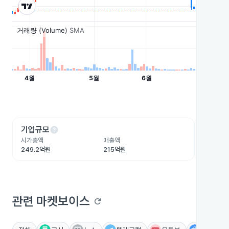
help
he
기업규모
수익성
시가총액
매출액
영업이익
249.2억원
215억원
-77.6억
관련 마켓보이스
refresh