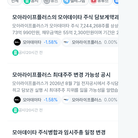
전체
공시
뉴스
텔레그램
유튜브
IR
모아라이프플러스의 모아데이타 주식 담보계약과 지배구
모아라이프플러스가 모아데이타 주식 7,244,268주를 상상인저축은행
73억 990만원, 채무금액은 55억 2,300만원이며 기간은 2026-08
모아데이타
-1.58%
모아라이프플러스
0.00%
소프트
공시
20시간 전
|
모아라이프플러스 최대주주 변경 가능성 공시
모아라이프플러스가 2026년 8월 7일 전자공시에서 주식담보제공계약 정정
히고 담보권 실행 시 최대주주 지위를 잃을 가능성을 알렸습니다.
모아데이타
-1.58%
모아라이프플러스
0.00%
공시
20시간 전
|
모아데이타 주식병합과 임시주총 일정 변경