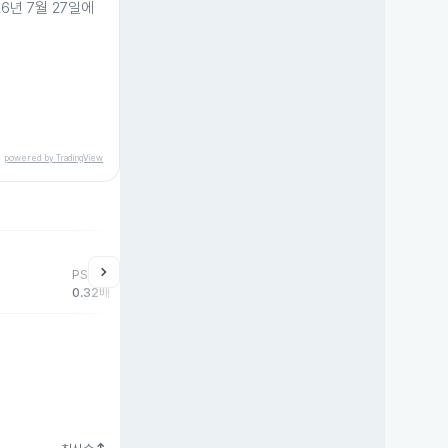
6년 7월 27일에
powered by TradingView
help
매매동향
chevron_right
PSR
외국인
기관
개
0.32배
-582주
147주
40