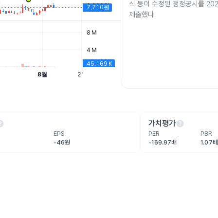
식 등이 수정된 정정공시를 202
제출했다.
lp
help
가치평가
EPS
PER
PBR
-46원
-169.97배
1.07배