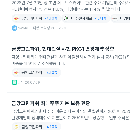
2026년 7월 23일 장 초반 페로브스카이트 관련 주요 기업들의 주가
HD현대에너지솔루션은 11.6%, 대명에너지는 11.4% 올랐습니다.
금양그린파워
-4.10%
대주전자재료
-1.71%
대명
AWAKE - 마켓 브리핑
26.07.23
|
금양그린파워, 현대건설·샤힌 PKG1 변경계약 상향
금양그린파워가 현대건설과 샤힌 에틸렌시설 전기 설치 공사(PKG1) 
비중을 11.91%로 조정했습니다.
금양그린파워
-4.10%
공시
26.07.09
|
금양그린파워 최대주주 지분 보유 현황
금양그린파워의 최대주주 이윤철 대표이사와 특별관계자 20명이 2026년 
금양개발의 장내매수로 지분율이 0.25%포인트 상승했고 일부 주식은
금양그린파워
-4.10%