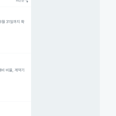
swap_vert
최신순
8월 31일까지 확
비 비율, 계약기