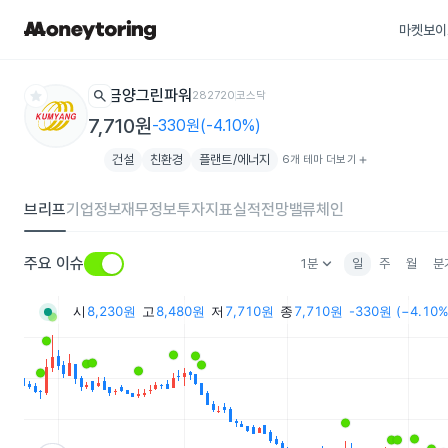
마켓보이
star
search
금양그린파워
282720
코스닥
7,710원
-330원(-4.10%)
건설
친환경
플랜트/에너지
6개 테마 더보기
add
브리프
기업정보
재무정보
투자지표
실적전망
밸류체인
keyboard_arrow_down
주요 이슈
1분
일
주
월
분