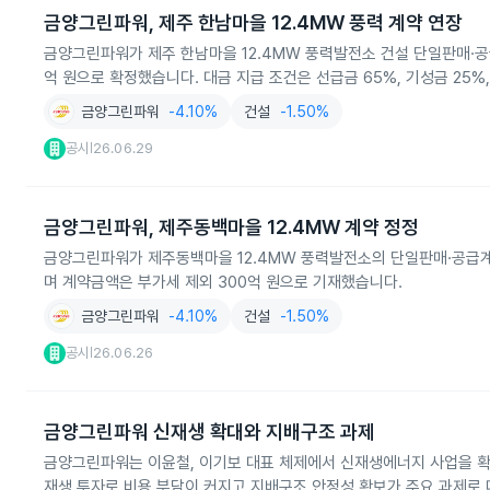
금양그린파워, 제주 한남마을 12.4MW 풍력 계약 연장
금양그린파워가 제주 한남마을 12.4MW 풍력발전소 건설 단일판매·공
억 원으로 확정했습니다. 대금 지급 조건은 선급금 65%, 기성금 25%
금양그린파워
-4.10%
건설
-1.50%
공시
26.06.29
|
금양그린파워, 제주동백마을 12.4MW 계약 정정
금양그린파워가 제주동백마을 12.4MW 풍력발전소의 단일판매·공급계약을
며 계약금액은 부가세 제외 300억 원으로 기재했습니다.
금양그린파워
-4.10%
건설
-1.50%
공시
26.06.26
|
금양그린파워 신재생 확대와 지배구조 과제
금양그린파워는 이윤철, 이기보 대표 체제에서 신재생에너지 사업을 확
재생 투자로 비용 부담이 커지고 지배구조 안정성 확보가 주요 과제로