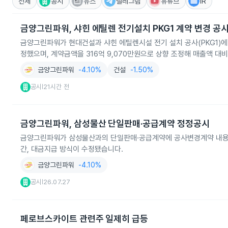
전체
공시
뉴스
텔레그램
유튜브
IR
금양그린파워, 샤힌 에틸렌 전기설치 PKG1 계약 변경 공
금양그린파워가 현대건설과 샤힌 에틸렌시설 전기 설치 공사(PKG1)에 대
정했으며, 계약금액을 316억 9,070만원으로 상향 조정해 매출액 대비
금양그린파워
-4.10%
건설
-1.50%
공시
21시간 전
|
금양그린파워, 삼성물산 단일판매·공급계약 정정공시
금양그린파워가 삼성물산과의 단일판매·공급계약에 공사변경계약 내용을 
간, 대금지급 방식이 수정됐습니다.
금양그린파워
-4.10%
공시
26.07.27
|
페로브스카이트 관련주 일제히 급등