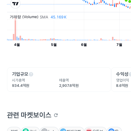
help
he
기업규모
수익성
시가총액
매출액
영업이익
934.4억원
2,907.6억원
8.6억원
관련 마켓보이스
refresh