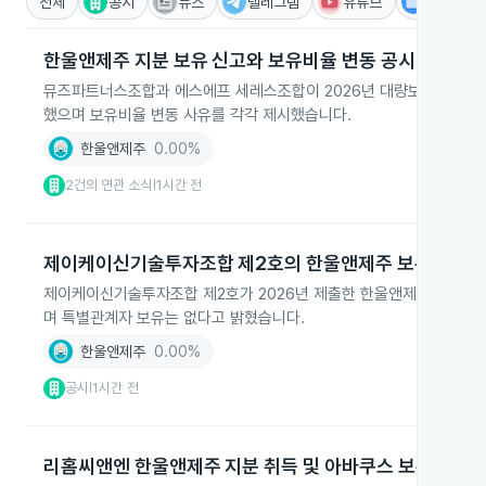
전체
공시
뉴스
텔레그램
유튜브
IR
한울앤제주 지분 보유 신고와 보유비율 변동 공시
뮤즈파트너스조합과 에스에프 세레스조합이 2026년 대량보유상황보고서에서 
했으며 보유비율 변동 사유를 각각 제시했습니다.
한울앤제주
0.00%
2건의 연관 소식
1시간 전
|
제이케이신기술투자조합 제2호의 한울앤제주 보유변동 
제이케이신기술투자조합 제2호가 2026년 제출한 한울앤제주 약식 
며 특별관계자 보유는 없다고 밝혔습니다.
한울앤제주
0.00%
공시
1시간 전
|
리홈씨앤엔 한울앤제주 지분 취득 및 아바쿠스 보유 증가