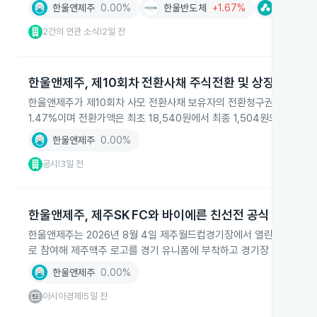
한울앤제주
0.00%
한울반도체
+1.67%
상상인
-
2건의 연관 소식
2일 전
|
한울앤제주, 제10회차 전환사채 주식전환 및 상장
한울앤제주가 제10회차 사모 전환사채 보유자의 전환청구권 행사로 332
1.47%이며 전환가액은 최초 18,540원에서 최종 1,504원으로 조정
한울앤제주
0.00%
공시
3일 전
|
한울앤제주, 제주SK FC와 바이에른 친선전 공식 스폰서 
한울앤제주는 2026년 8월 4일 제주월드컵경기장에서 열린 제주SK 
로 참여해 제주맥주 로고를 경기 유니폼에 부착하고 경기장 안팎에서 
한울앤제주
0.00%
아시아경제
5일 전
|