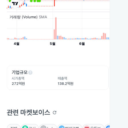
help
he
기업규모
수익성
시가총액
매출액
영업이익
272억원
138.2억원
-62.8억
관련 마켓보이스
refresh