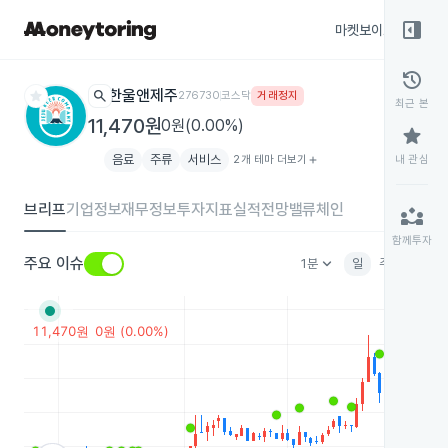
right_panel_open
마켓보이스
종목
history
star
search
한울앤제주
276730
코스닥
거래정지
최근 본
11,470원
0원(0.00%)
star
음료
주류
서비스
2개 테마 더보기
add
내 관심
브리프
기업정보
재무정보
투자지표
실적전망
밸류체인
partner_exchange
함께투자
keyboard_arrow_down
주요 이슈
1분
일
주
월
분