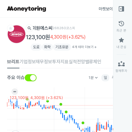
right_panel_open
마켓보이스
종목
history
star
search
미원에스씨
268280
코스피
최근 본
123,100원
4,300원(+3.62%)
star
도료
화학
기초유분
4개 테마 더보기
add
내 관심
브리프
기업정보
재무정보
투자지표
실적전망
밸류체인
partner_exchange
함께투자
keyboard_arrow_down
주요 이슈
1분
일
주
월
분