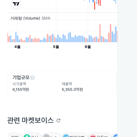
help
he
기업규모
수익성
시가총액
매출액
영업이익
6,155억원
5,355.3억원
667.7억
관련 마켓보이스
refresh