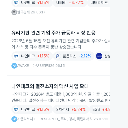
한 수직계열화를 강화하며 AI 데이터센터 냉각 기술 개발에도 착수했습
나인테크
+1.15%
배터리
+4.77%
배터리제조
+5.24%
한국경제
26.06.17
|
유리기판 관련 기업 주가 급등과 시장 반응
2026년 6월 15일 오전 유리기판 관련 기업들의 주가가 실시간 시장
와 하스 등 다수 종목이 동반 상승했습니다.
나인테크
+1.15%
필옵틱스
-2.12%
삼성전기
+3.
AWAKE - 마켓 브리핑
26.06.15
|
나인테크의 열전소자와 맥신 사업 확대
나인테크가 2026년 별도 매출 1,000억 원, 연결 매출 1,200억 
있습니다. 열전소자는 데이터센터 냉각 매출이 발생했고 반도체 냉각 
나인테크
+1.15%
2차전지
+5.24%
ESS
+4.80%
데
지엘리서치 GL RESEARCH_ 주식, 경제, 독립리서치
26.06.13
|