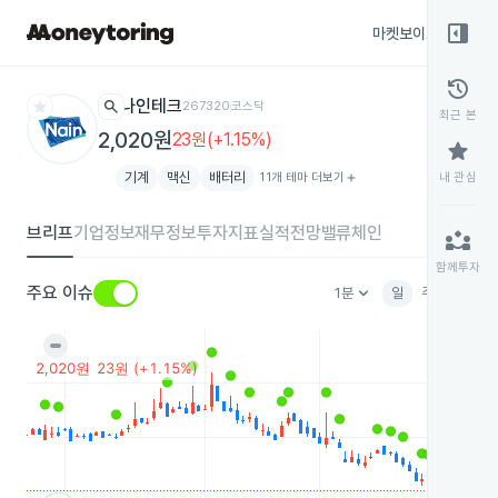
right_panel_open
마켓보이스
종목
history
star
search
나인테크
267320
코스닥
최근 본
2,020원
23원(+1.15%)
star
기계
맥신
배터리
11개 테마 더보기
add
내 관심
브리프
기업정보
재무정보
투자지표
실적전망
밸류체인
partner_exchange
함께투자
keyboard_arrow_down
주요 이슈
1분
일
주
월
분