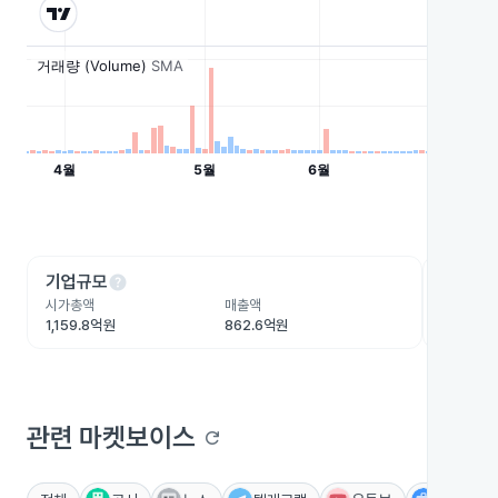
help
he
기업규모
수익성
시가총액
매출액
영업이익
1,159.8억원
862.6억원
-60.5억
관련 마켓보이스
refresh