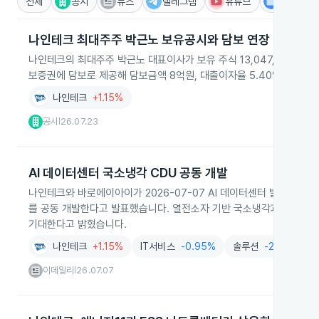
전체
공시
뉴스
텔레그램
유튜브
IR
나인테크 최대주주 박근노 보유공시와 담보 연장
나인테크의 최대주주 박근노 대표이사가 보유 주식 13,047,087주(지분
보증권에 담보로 제공해 담보금액 8억원, 대출이자율 5.40%로 주
나인테크
+1.15%
공시
26.07.23
|
AI 데이터센터 국소냉각 CDU 공동 개발
나인테크와 바로에이아이가 2026-07-07 AI 데이터센터 발열 문제
를 공동 개발한다고 발표했습니다. 열전소자 기반 국소냉각과 액체냉각 
기대한다고 밝혔습니다.
나인테크
+1.15%
IT서비스
-0.95%
솔루션
-2.33%
이데일리
26.07.07
|