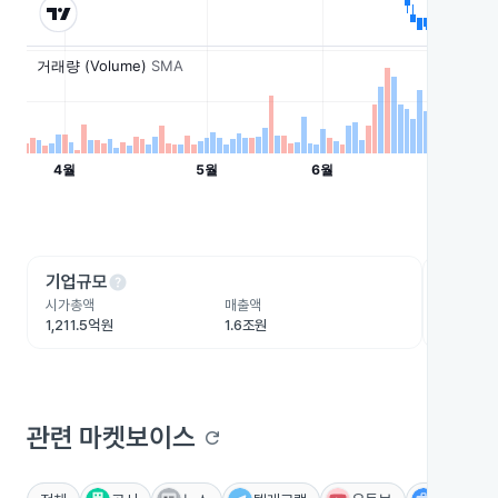
help
he
기업규모
수익성
시가총액
매출액
영업이익
1,211.5억원
1.6조원
347.4억
관련 마켓보이스
refresh