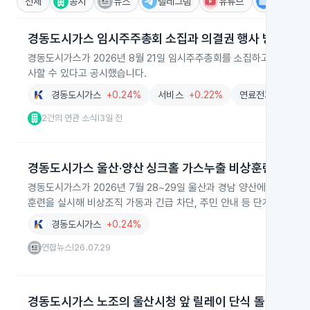
전체
공시
뉴스
텔레그램
유튜브
IR
경동도시가스 임시주주총회 소집과 의결권 행사 방안
경동도시가스가 2026년 8월 21일 임시주주총회를 소집하고 손현익 
사할 수 있다고 공시했습니다.
경동도시가스
+0.24%
서비스
+0.22%
연료전지
-2.76
2건의 연관 소식
3일 전
|
경동도시가스 울산·양산 싱크홀 가스누출 비상훈련
경동도시가스가 2026년 7월 28~29일 울산과 경남 양산에서 싱크홀
훈련을 실시해 비상조직 가동과 긴급 차단, 주민 안내 등 단계별 대응
경동도시가스
+0.24%
연합뉴스
26.07.29
|
경동도시가스 노조의 울산시청 앞 릴레이 단식 돌입