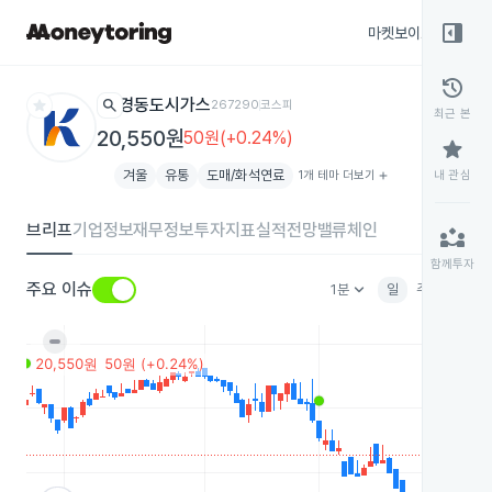
right_panel_open
마켓보이스
종목
history
star
search
경동도시가스
267290
코스피
최근 본
20,550원
50원(+0.24%)
star
겨울
유통
도매/화석연료
1개 테마 더보기
add
내 관심
브리프
기업정보
재무정보
투자지표
실적전망
밸류체인
partner_exchange
함께투자
keyboard_arrow_down
주요 이슈
1분
일
주
월
분