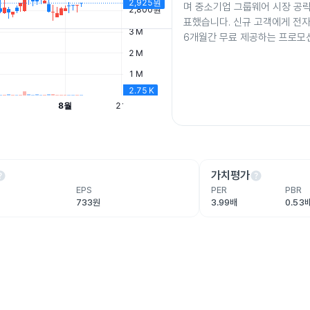
며 중소기업 그룹웨어 시장 공
표했습니다. 신규 고객에게 전
6개월간 무료 제공하는 프로모
lp
help
가치평가
EPS
PER
PBR
733원
3.99배
0.53