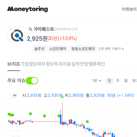
마켓보이
star
search
아이퀘스트
262840
코스닥
2,925원
30원(+1.04%)
솔루션
소프트웨어
응용소프트웨어
2개 테마 더보기
add
브리프
기업정보
재무정보
투자지표
실적전망
밸류체인
keyboard_arrow_down
주요 이슈
1분
일
주
월
분