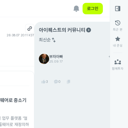
right_panel_open
로그인
history
expand_circle_right
아이퀘스트
의 커뮤니티
최근 본
26.08.07 20:11 KST
star
swap_vert
최신순
내 관심
부자아빠
add
팔로우
partner_exchange
25.09.17
함께투자
thumb_up
content_copy
3
0
룹웨어로 중소기
 업무 플랫폼 '얼
 그룹웨어로 재정의하