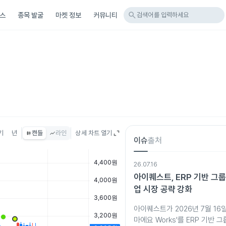
search
스
종목 발굴
마켓 정보
커뮤니티
검색어를 입력하세요
기
년
캔들
라인
상세 차트 열기
이슈
출처
26.07.16
아이퀘스트, ERP 기반 그
업 시장 공략 강화
아이퀘스트가 2026년 7월 16일
마에요 Works'를 ERP 기반