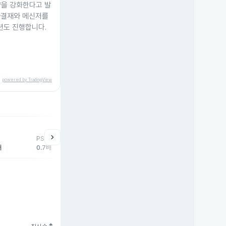
략을 강화한다고 발
자결재와 메신저를
션도 진행합니다.
powered by TradingView
help
매매동향
chevron_right
PSR
외국인
기관
개
배
0.7배
-163주
0주
43