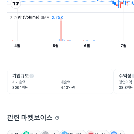
help
he
기업규모
수익성
시가총액
매출액
영업이익
309.1억원
443억원
38.8억원
관련 마켓보이스
refresh