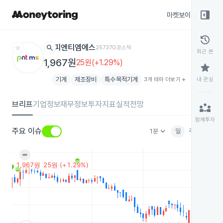
right_panel_open
마켓보이스
종목
history
star
search
피엔티엠에스
257370
코스닥
최근 본
1,967원
25원(+1.29%)
star
기계
제조장비
특수목적기계
3개 테마 더보기
add
내 관심
브리프
기업정보
재무정보
투자지표
실적전망
partner_exchange
함께투자
keyboard_arrow_down
주요 이슈
1분
일
주
월
분