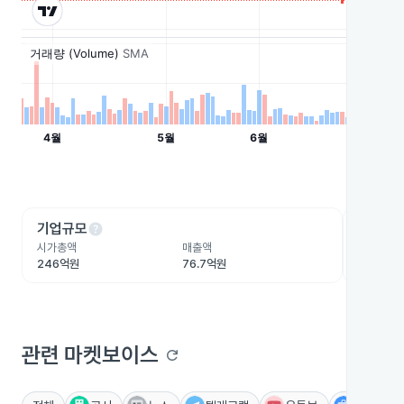
help
he
기업규모
수익성
시가총액
매출액
영업이익
246억원
76.7억원
-37.4억
관련 마켓보이스
refresh