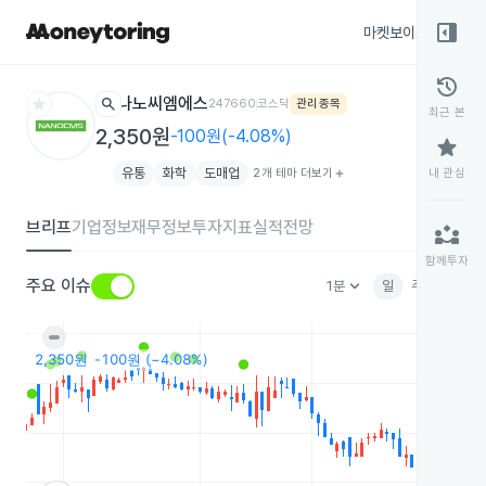
right_panel_open
마켓보이스
종목
history
star
search
나노씨엠에스
247660
코스닥
관리종목
최근 본
2,350원
-100원(-4.08%)
star
유통
화학
도매업
2개 테마 더보기
add
내 관심
브리프
기업정보
재무정보
투자지표
실적전망
partner_exchange
함께투자
keyboard_arrow_down
주요 이슈
1분
일
주
월
분