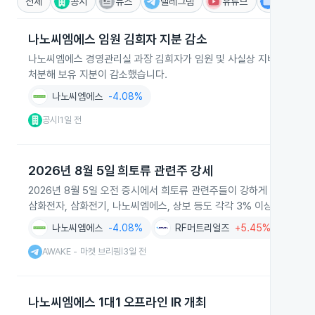
전체
공시
뉴스
텔레그램
유튜브
IR
나노씨엠에스 임원 김희자 지분 감소
나노씨엠에스 경영관리실 과장 김희자가 임원 및 사실상 지배주주로서 20
처분해 보유 지분이 감소했습니다.
나노씨엠에스
-4.08%
공시
1일 전
|
2026년 8월 5일 희토류 관련주 강세
2026년 8월 5일 오전 증시에서 희토류 관련주들이 강하게 올랐습니다
삼화전자, 삼화전기, 나노씨엠에스, 상보 등도 각각 3% 이상 상승했습
나노씨엠에스
-4.08%
RF머트리얼즈
+5.45%
코
AWAKE - 마켓 브리핑
3일 전
|
나노씨엠에스 1대1 오프라인 IR 개최