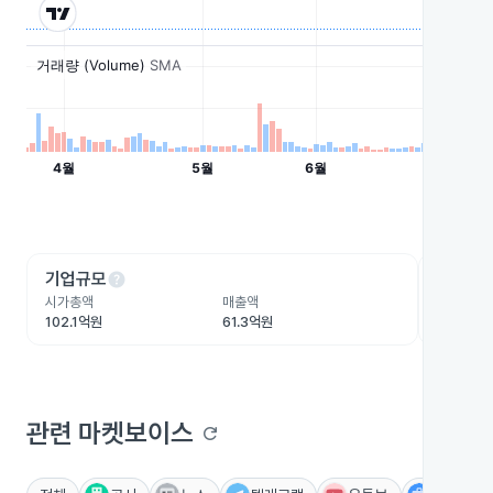
help
he
기업규모
수익성
시가총액
매출액
영업이익
102.1억원
61.3억원
-13.4억
관련 마켓보이스
refresh