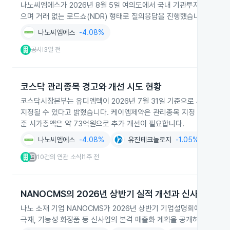
나노씨엠에스가 2026년 8월 5일 여의도에서 국내 기관투자자 1곳을 대
으며 거래 없는 로드쇼(NDR) 형태로 질의응답을 진행했습니다.
나노씨엠에스
-4.08%
공시
3일 전
|
코스닥 관리종목 경고와 개선 시도 현황
코스닥시장본부는 유디엠텍이 2026년 7월 31일 기준으로 시가총액이
지정될 수 있다고 밝혔습니다. 케이엠제약은 관리종목 지정 이후 유상증자
준 시가총액은 약 73억원으로 추가 개선이 필요합니다.
나노씨엠에스
-4.08%
유진테크놀로지
-1.05%
파
10건의 연관 소식
1주 전
|
NANOCMS의 2026년 상반기 실적 개선과 신사업 매출
나노 소재 기업 NANOCMS가 2026년 상반기 기업설명회에서 1·2분
극재, 기능성 화장품 등 신사업의 본격 매출화 계획을 공개하며 투자