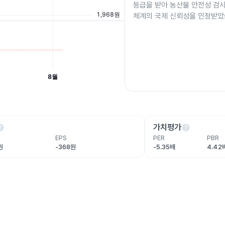
등급을 받아 농산물 안전성 검
체계의 국제 신뢰성을 인정받았
lp
help
가치평가
EPS
PER
PBR
원
-368원
-5.35배
4.42