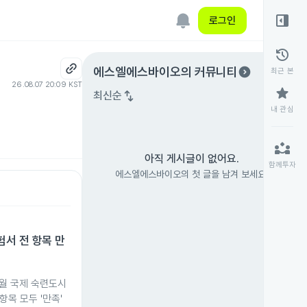
right_panel_open
로그인
history
expand_circle_right
에스엘에스바이오
의 커뮤니티
최근 본
26.08.07 20:09 KST
star
swap_vert
최신순
내 관심
partner_exchange
아직 게시글이 없어요.
함께투자
에스엘에스바이오의 첫 글을 남겨 보세요.
서 전 항목 만
3월 국제 숙련도시
항목 모두 '만족'