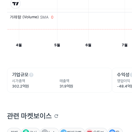
help
he
기업규모
수익성
시가총액
매출액
영업이익
302.2억원
31.9억원
-48.4억
관련 마켓보이스
refresh