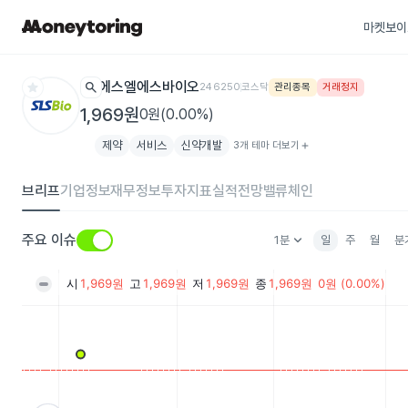
마켓보이
star
search
에스엘에스바이오
246250
코스닥
관리종목
거래정지
1,969원
0원(0.00%)
제약
서비스
신약개발
3개 테마 더보기
add
브리프
기업정보
재무정보
투자지표
실적전망
밸류체인
keyboard_arrow_down
주요 이슈
1분
일
주
월
분