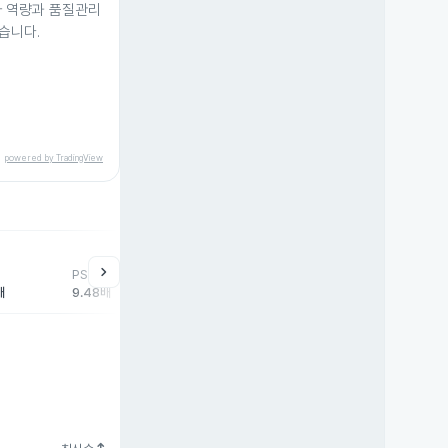
사 역량과 품질관리
습니다.
powered by TradingView
help
매매동향
chevron_right
PSR
외국인
기관
개
배
9.48배
0주
0주
0주