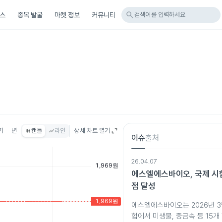
search
스
종목 발굴
마켓 정보
커뮤니티
검색어를 입력하세요
기
년
캔들
라인
상세 차트 열기
이슈
출처
26.04.07
에스엘에스바이오, 국제 시험
점 달성
에스엘에스바이오는 2026년 
험에서 미생물, 중금속 등 15개 