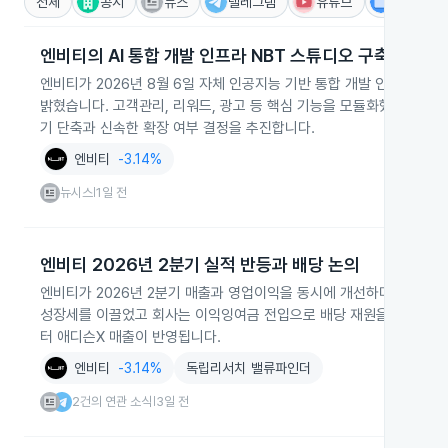
전체
공시
뉴스
텔레그램
유튜브
IR
엔비티의 AI 통합 개발 인프라 NBT 스튜디오 구축
엔비티가 2026년 8월 6일 자체 인공지능 기반 통합 개발 인프라 N
밝혔습니다. 고객관리, 리워드, 광고 등 핵심 기능을 모듈화했고 첫 
기 단축과 신속한 확장 여부 결정을 추진합니다.
엔비티
-3.14%
뉴시스
1일 전
|
엔비티 2026년 2분기 실적 반등과 배당 논의
엔비티가 2026년 2분기 매출과 영업이익을 동시에 개선하며 실적 반
성장세를 이끌었고 회사는 이익잉여금 전입으로 배당 재원을 확보해 주
터 애디슨X 매출이 반영됩니다.
엔비티
-3.14%
독립리서치 밸류파인더
2건의 연관 소식
3일 전
|