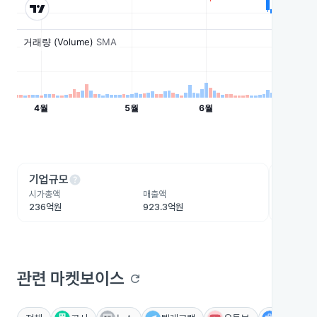
help
he
기업규모
수익성
시가총액
매출액
영업이익
236억원
923.3억원
-62억원
관련 마켓보이스
refresh