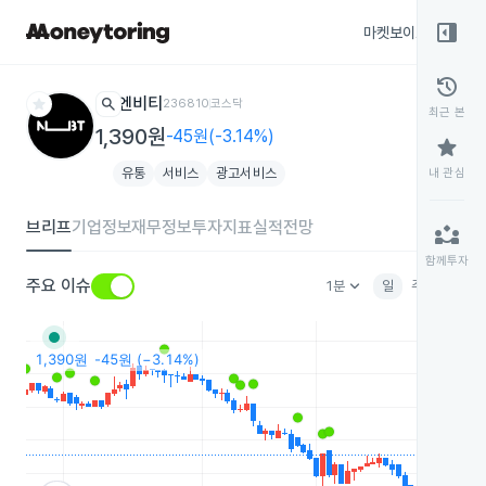
right_panel_open
마켓보이스
종목
history
star
search
엔비티
236810
코스닥
최근 본
1,390원
-45원(-3.14%)
star
유통
서비스
광고서비스
내 관심
브리프
기업정보
재무정보
투자지표
실적전망
partner_exchange
함께투자
keyboard_arrow_down
주요 이슈
1분
일
주
월
분