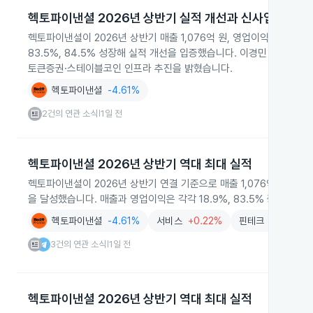
헥토파이낸셜 2026년 상반기 실적 개선과 신사업 추진
헥토파이낸셜이 2026년 상반기 매출 1,076억 원, 영업이익 137억 원,
83.5%, 84.5% 성장해 실적 개선을 입증했습니다. 이경민 대표는 
토큰증권·스테이블코인 인프라 추진을 밝혔습니다.
헥토파이낸셜
-4.61%
2건의 연관 소식
1일 전
|
헥토파이낸셜 2026년 상반기 역대 최대 실적
헥토파이낸셜이 2026년 상반기 연결 기준으로 매출 1,076억원과 영
을 달성했습니다. 매출과 영업이익은 각각 18.9%, 83.5% 증가했습니
헥토파이낸셜
-4.61%
서비스
+0.22%
핀테크
+0.45%
3건의 연관 소식
1일 전
|
헥토파이낸셜 2026년 상반기 역대 최대 실적