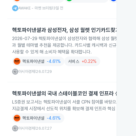
AWAKE - 마켓 브리핑
3일 전
|
헥토파이낸셜과 삼성전자, 삼성 월렛 인기카드찾기 고도화
2026-07-29 헥토파이낸셜이 삼성전자와 협력해 삼성 월렛의 '인기
과 월별 테마별 추천을 제공합니다. 카드사별 캐시백과 신규 발급 혜
사용할 수 있게 해 소비자 혜택을 확대합니다.
헥토파이낸셜
-4.61%
서비스
+0.22%
아시아경제
26.07.29
|
헥토파이낸셜의 국내 스테이블코인 결제 인프라 성장 가
LS증권 보고서는 헥토파이낸셜이 서클 CPN 참여를 바탕으로 글로벌
지급결제 시장에서 선도적 위치를 확보해 결제 인프라 핵심 사업자로 
헥토파이낸셜
-4.61%
아시아경제
26.07.27
|