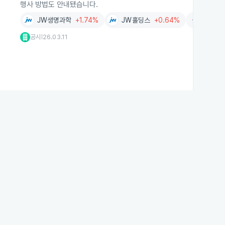
행사 방법도 안내됐습니다.
JW생명과학
+1.74%
JW홀딩스
+0.64%
금융
+0.
공시
26.03.11
|