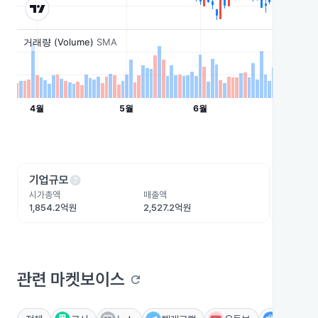
help
he
기업규모
수익성
시가총액
매출액
영업이익
1,854.2억원
2,527.2억원
333.6억
관련 마켓보이스
refresh