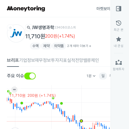
right_panel_open
마켓보이스
종목
history
star
search
JW생명과학
234080
코스피
최근 본
11,710원
200원(+1.74%)
star
수액
제약
의약품
2개 테마 더보기
add
내 관심
브리프
기업정보
재무정보
투자지표
실적전망
밸류체인
partner_exchange
함께투자
keyboard_arrow_down
주요 이슈
1분
일
주
월
분