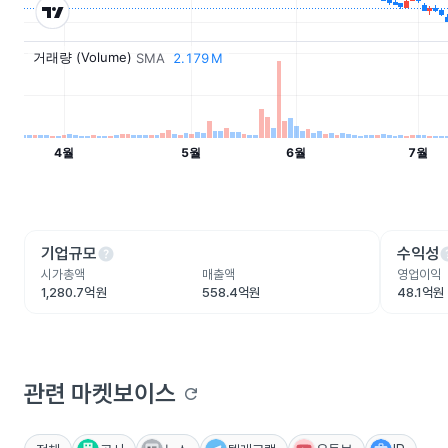
help
he
기업규모
수익성
시가총액
매출액
영업이익
1,280.7억원
558.4억원
48.1억원
관련 마켓보이스
refresh