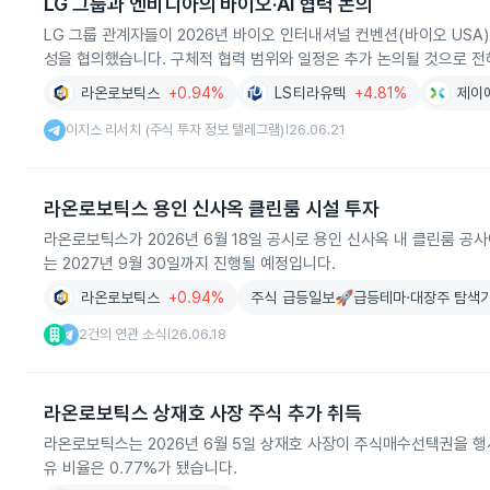
LG 그룹과 엔비디아의 바이오·AI 협력 논의
LG 그룹 관계자들이 2026년 바이오 인터내셔널 컨벤션(바이오 US
성을 협의했습니다. 구체적 협력 범위와 일정은 추가 논의될 것으로 
라온로보틱스
+0.94%
LS티라유텍
+4.81%
제이
이지스 리서치 (주식 투자 정보 텔레그램)
26.06.21
|
라온로보틱스 용인 신사옥 클린룸 시설 투자
라온로보틱스가 2026년 6월 18일 공시로 용인 신사옥 내 클린룸 공사
는 2027년 9월 30일까지 진행될 예정입니다.
라온로보틱스
+0.94%
주식 급등일보🚀급등테마·대장주 탐색기
2건의 연관 소식
26.06.18
|
라온로보틱스 상재호 사장 주식 추가 취득
라온로보틱스는 2026년 6월 5일 상재호 사장이 주식매수선택권을 행사
유 비율은 0.77%가 됐습니다.