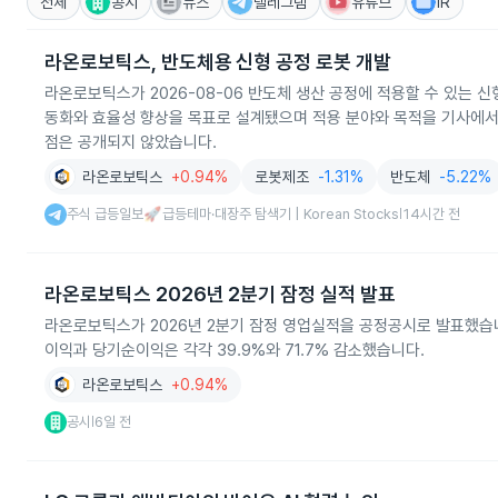
전체
공시
뉴스
텔레그램
유튜브
IR
라온로보틱스, 반도체용 신형 공정 로봇 개발
라온로보틱스가 2026-08-06 반도체 생산 공정에 적용할 수 있는 
동화와 효율성 향상을 목표로 설계됐으며 적용 분야와 목적을 기사에서
점은 공개되지 않았습니다.
라온로보틱스
+0.94%
로봇제조
-1.31%
반도체
-5.22%
주식 급등일보🚀급등테마·대장주 탐색기 | Korean Stocks
14시간 전
|
라온로보틱스 2026년 2분기 잠정 실적 발표
라온로보틱스가 2026년 2분기 잠정 영업실적을 공정공시로 발표했습니다.
이익과 당기순이익은 각각 39.9%와 71.7% 감소했습니다.
라온로보틱스
+0.94%
공시
6일 전
|