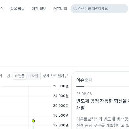
search
스
종목 발굴
마켓 정보
커뮤니티
검색어를 입력하세요
기
년
캔들
라인
상세 차트 열기
이슈
출처
26.08.06
반도체 공정 자동화 혁신을 
개발
라온로보틱스가 반도체 생산 공
신형 공정 로봇을 개발했다고 