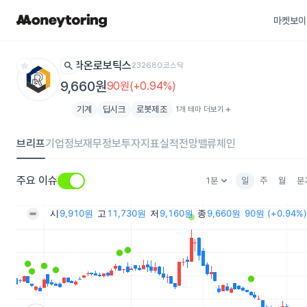
마켓보이
star
search
라온로보틱스
232680
코스닥
9,660원
90원(+0.94%)
기계
딥시크
로봇제조
1개 테마 더보기
add
브리프
기업정보
재무정보
투자지표
실적전망
밸류체인
keyboard_arrow_down
주요 이슈
1분
일
주
월
분