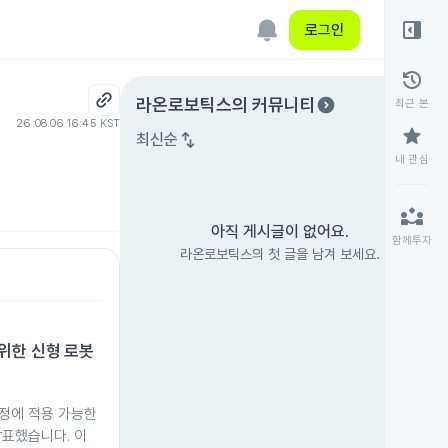
right_panel_open
로그인
history
expand_circle_right
라온로보틱스
의 커뮤니티
최근 본
26.08.06 16:45 KST
star
swap_vert
최신순
내 관심
partner_exchange
아직 게시글이 없어요.
함께투자
라온로보틱스의 첫 글을 남겨 보세요.
위한 신형 로봇
정에 적용 가능한
발표했습니다. 이