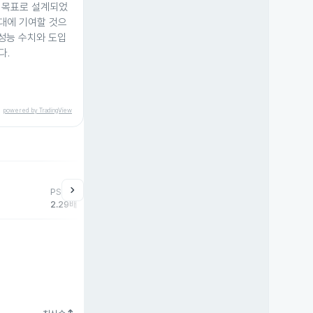
 목표로 설계되었
증대에 기여할 것으
 성능 수치와 도입
다.
powered by TradingView
help
매매동향
chevron_right
PSR
외국인
기관
개
2.29배
-313,561주
-45,941주
38