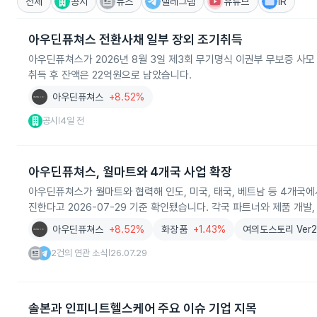
전체
공시
뉴스
텔레그램
유튜브
IR
아우딘퓨쳐스 전환사채 일부 장외 조기취득
아우딘퓨쳐스가 2026년 8월 3일 제3회 무기명식 이권부 무보증 사모
취득 후 잔액은 22억원으로 남았습니다.
아우딘퓨쳐스
+8.52%
공시
4일 전
|
아우딘퓨쳐스, 월마트와 4개국 사업 확장
아우딘퓨쳐스가 월마트와 협력해 인도, 미국, 태국, 베트남 등 4개국에
진한다고 2026-07-29 기준 확인됐습니다. 각국 파트너와 제품 개발,
아우딘퓨쳐스
+8.52%
화장품
+1.43%
여의도스토리 Ver2
2건의 연관 소식
26.07.29
|
솔본과 인피니트헬스케어 주요 이슈 기업 지목