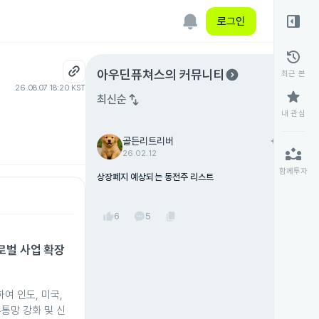
right_panel_open
로그인
history
expand_circle_right
아우딘퓨쳐스
의 커뮤니티
최근 본
26.08.07 18:20 KST
star
swap_vert
최신순
내 관심
골든리트리버
add
팔로우
partner_exchange
26.02.12
함께투자
상장폐지 예상되는 동전주 리스트
thumb_up
content_copy
6
5
로벌 사업 확장
여 인도, 미국,
유통망 강화 및 신