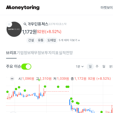
마켓보이
star
search
아우딘퓨쳐스
227610
코스닥
1,172원
92원(+8.52%)
건설
유통
도매업
5개 테마 더보기
add
브리프
기업정보
재무정보
투자지표
실적전망
keyboard_arrow_down
주요 이슈
1분
일
주
월
분