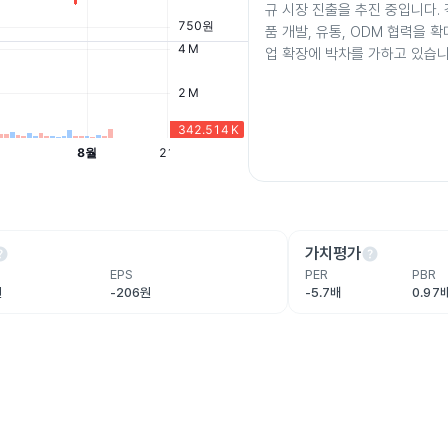
규 시장 진출을 추진 중입니다.
품 개발, 유통, ODM 협력을 
업 확장에 박차를 가하고 있습니
lp
help
가치평가
EPS
PER
PBR
원
-206원
-5.7배
0.97