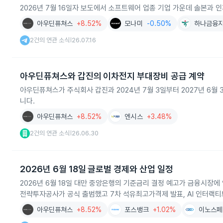
2026년 7월 16일자 보도에서 소프트웨어 업종 기업 가운데 솔본과
아우딘퓨쳐스
+8.52%
모나미
-0.50%
하나금융
2건의 연관 소식
26.07.16
|
아우딘퓨쳐스와 갑진의 이차전지 부대장비 공급 계약
아우딘퓨쳐스가 주식회사 갑진과 2024년 7월 3일부터 2027년 6
니다.
아우딘퓨쳐스
+8.52%
엔시스
+3.48%
2건의 연관 소식
26.06.30
|
2026년 6월 18일 글로벌 경제와 산업 일정
2026년 6월 18일 대만 중앙은행의 기준금리 결정 예고가 금융시장에
전략투자공사가 공식 출범했고 7차 석유최고가격제 발표, AI 인터랙티
아우딘퓨쳐스
+8.52%
포스뱅크
+1.02%
이노스페