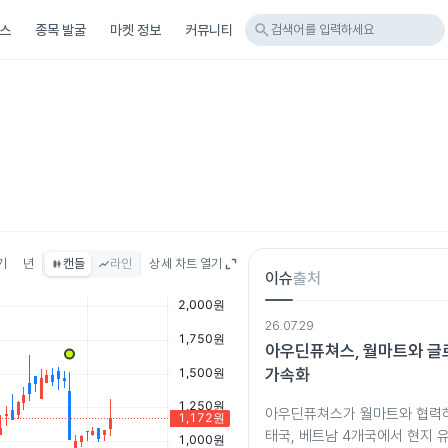
search
스
종목 발굴
마켓 정보
커뮤니티
검색어를 입력하세요
기
년
캔들
라인
상세 차트 열기
이슈
출처
26.07.29
아우딘퓨쳐스, 월마트와 글
가속화
아우딘퓨쳐스가 월마트와 협력하
태국, 베트남 4개국에서 현지 