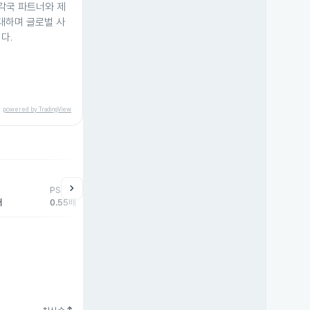
 각국 파트너와 제
확대하며 글로벌 사
다.
powered by TradingView
help
매매동향
chevron_right
PSR
외국인
기관
개
배
0.55배
-23,285주
27,333주
-4