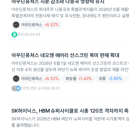
아우딘퓨쳐스 지분 감소와 나종국 영향력 유지
아우딘퓨쳐스의 최대주주 나종국과 특별관계자들이 2026년 6월 제
특별관계자의 전환사채 매각 및 주식전환, 장내매도가 원인이라고 설
아우딘퓨쳐스
+8.52%
공시
26.06.05
|
아우딘퓨쳐스 네오젠 에어리 선스크린 북미 판매 확대
아우딘퓨쳐스는 2026년 6월 1일 네오젠 에어리 선스크린의 코스트코 내
산 이후 4차 생산을 앞두며 하반기 뉴욕 바이어 초청 팝업과 제품 라
아우딘퓨쳐스
+8.52%
화장품
+1.43%
유통
-0.95%
2건의 연관 소식
26.06.01
|
SK하이닉스, HBM 슈퍼사이클로 시총 120조 격차까지 
SK하이닉스가 2026년 HBM 메모리 슈퍼사이클 덕분에 시가총액이 삼
를 돌파했습니다.