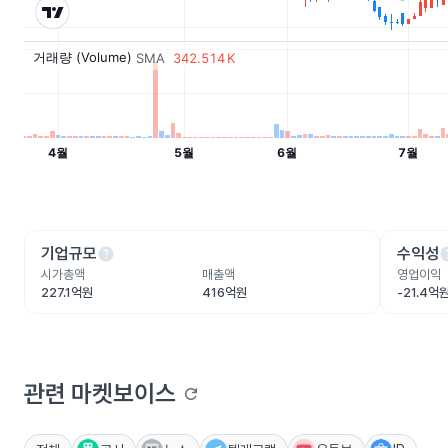
help
he
기업규모
수익성
시가총액
매출액
영업이익
227.1억원
416억원
-21.4억
관련 마켓보이스
refresh