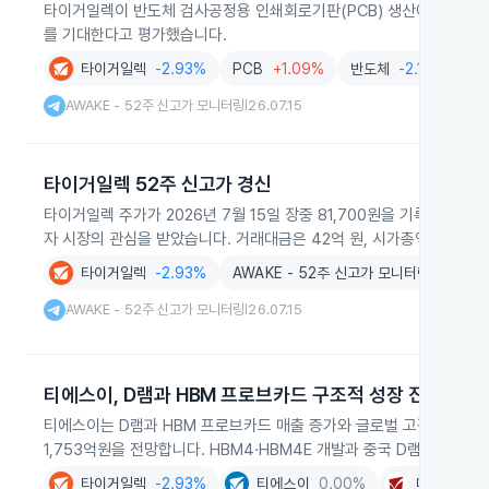
타이거일렉이 반도체 검사공정용 인쇄회로기판(PCB) 생산에서 2026
를 기대한다고 평가했습니다.
타이거일렉
-2.93%
PCB
+1.09%
반도체
-2.13%
A
AWAKE - 52주 신고가 모니터링
26.07.15
|
타이거일렉 52주 신고가 경신
타이거일렉 주가가 2026년 7월 15일 장중 81,700원을 기록하며 5
자 시장의 관심을 받았습니다. 거래대금은 42억 원, 시가총액은 4,7
타이거일렉
-2.93%
AWAKE - 52주 신고가 모니터링
AWAKE - 52주 신고가 모니터링
26.07.15
|
티에스이, D램과 HBM 프로브카드 구조적 성장 진입
티에스이는 D램과 HBM 프로브카드 매출 증가와 글로벌 고객사 확대를 
1,753억원을 전망합니다. HBM4·HBM4E 개발과 중국 D램 고객사 
타이거일렉
-2.93%
티에스이
0.00%
메가터치
+