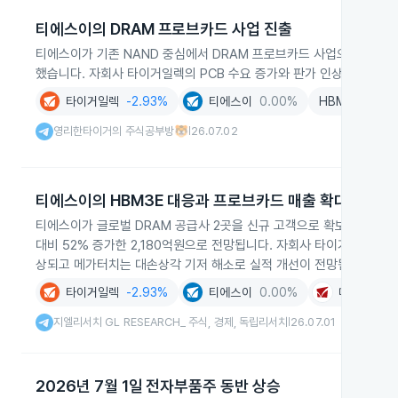
티에스이의 DRAM 프로브카드 사업 진출
티에스이가 기존 NAND 중심에서 DRAM 프로브카드 사업으로 본격 진출
했습니다. 자회사 타이거일렉의 PCB 수요 증가와 판가 인상으로 이
타이거일렉
-2.93%
티에스이
0.00%
HBM
-1.71%
영리한타이거의 주식공부방🐯
26.07.02
|
티에스이의 HBM3E 대응과 프로브카드 매출 확대
티에스이가 글로벌 DRAM 공급사 2곳을 신규 고객으로 확보하고 HB
대비 52% 증가한 2,180억원으로 전망됩니다. 자회사 타이거일렉은 P
상되고 메가터치는 대손상각 기저 해소로 실적 개선이 전망됩니다.
타이거일렉
-2.93%
티에스이
0.00%
메가터치
+
지엘리서치 GL RESEARCH_ 주식, 경제, 독립리서치
26.07.01
|
2026년 7월 1일 전자부품주 동반 상승