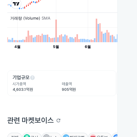
help
he
기업규모
수익성
시가총액
매출액
영업이익
4,603.1억원
905억원
97.3억원
관련 마켓보이스
refresh