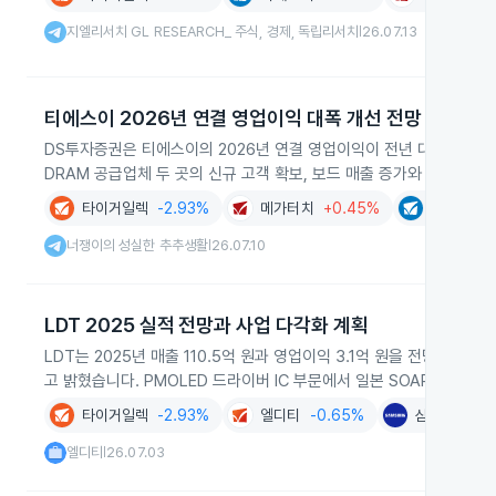
지엘리서치 GL RESEARCH_ 주식, 경제, 독립리서치
26.07.13
|
티에스이 2026년 연결 영업이익 대폭 개선 전망
DS투자증권은 티에스이의 2026년 연결 영업이익이 전년 대비 256%
DRAM 공급업체 두 곳의 신규 고객 확보, 보드 매출 증가와 자회사 
타이거일렉
-2.93%
메가터치
+0.45%
티에스이
너쟁이의 성실한 추추생활
26.07.10
|
LDT 2025 실적 전망과 사업 다각화 계획
LDT는 2025년 매출 110.5억 원과 영업이익 3.1억 원을 전망하며
고 밝혔습니다. PMOLED 드라이버 IC 부문에서 일본 SOAR사에 8
타이거일렉
-2.93%
엘디티
-0.65%
삼성전자
+1
엘디티
26.07.03
|