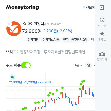
right_panel_open
마켓보이스
종목
history
star
search
타이거일렉
219130
코스닥
최근 본
72,900원
-2,200원(-2.93%)
star
전자기판
전자회로부품
전자부품및전자소재
1개 테마 더보기
내 관심
ad
브리프
기업정보
재무정보
투자지표
실적전망
밸류체인
partner_exchange
함께투자
keyboard_arrow_down
주요 이슈
1분
일
주
월
분