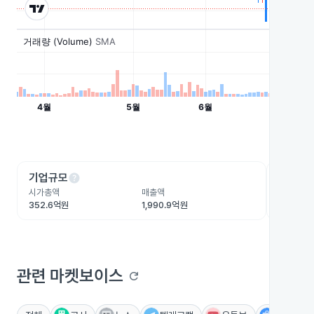
help
he
기업규모
수익성
시가총액
매출액
영업이익
352.6억원
1,990.9억원
71.8억원
관련 마켓보이스
refresh