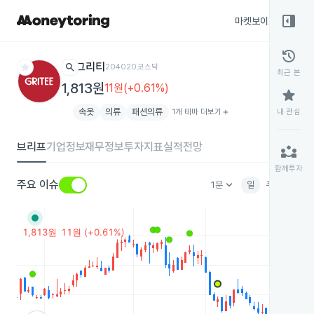
right_panel_open
마켓보이스
종목
history
star
search
그리티
204020
코스닥
최근 본
1,813원
11원(+0.61%)
star
속옷
의류
패션의류
1개 테마 더보기
add
내 관심
브리프
기업정보
재무정보
투자지표
실적전망
partner_exchange
함께투자
keyboard_arrow_down
주요 이슈
1분
일
주
월
분