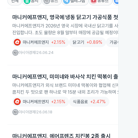
전체
공시
뉴스
텔레그램
유튜브
IR
마니커에프앤지, 영국에 냉동 닭고기 가공식품 첫 수출
마니커에프앤지가 2026년 영국 시장에 국내산 닭고기를 사용한 냉동 
진입합니다. 초도 물량은 8월 말부터 매장에 공급될 예정이며 수출 품
마니커에프앤지
+2.15%
닭고기
+0.89%
가공식품
+2.9
아시아경제
26.06.24
|
마니커에프앤지, 미미네와 바사삭 치킨 떡볶이 출시
마니커에프앤지가 외식 브랜드 미미네 떡볶이와 협업해 신제품 '바사삭 
콤치킨 두 맛으로 팬 하나로 약 15분 내외 조리가 가능하며 오프라인
마니커에프앤지
+2.15%
식품음료
+2.47%
아시아경제
26.06.18
|
마니커에프앤지, 에어프렌즈 치킨봉 2종 출시