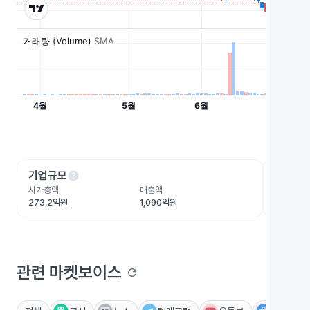
help
he
기업규모
수익성
시가총액
매출액
영업이익
273.2억원
1,090억원
28.5억원
관련 마켓보이스
refresh