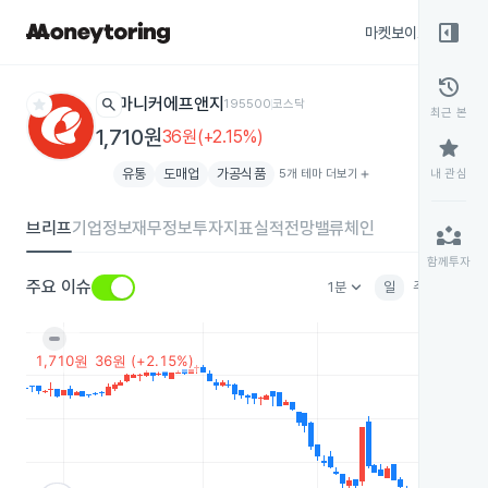
right_panel_open
마켓보이스
종목
history
star
search
마니커에프앤지
195500
코스닥
최근 본
1,710원
36원(+2.15%)
star
유통
도매업
가공식품
5개 테마 더보기
add
내 관심
브리프
기업정보
재무정보
투자지표
실적전망
밸류체인
partner_exchange
함께투자
keyboard_arrow_down
주요 이슈
1분
일
주
월
분