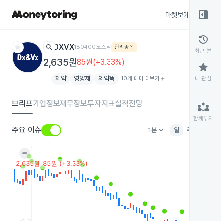
right_panel_open
마켓보이스
종목
history
star
search
DXVX
180400
코스닥
관리종목
최근 본
2,635원
85원(+3.33%)
star
제약
영양제
의약품
10개 테마 더보기
add
내 관심
브리프
기업정보
재무정보
투자지표
실적전망
partner_exchange
함께투자
keyboard_arrow_down
주요 이슈
1분
일
주
월
분