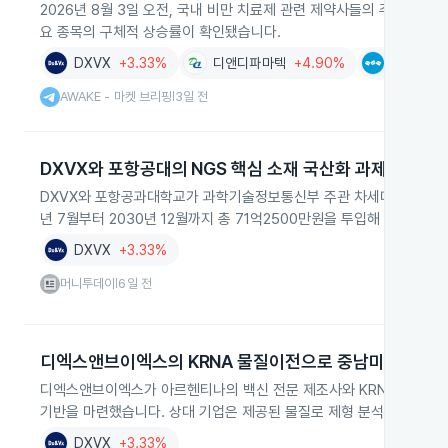
2026년 8월 3일 오전, 국내 비만 치료제 관련 제약사들의 주가가 일
요 종목의 구체적 상승률이 확인됐습니다.
DXVX
+3.33%
디앤디파마텍
+4.90%
펩트론
+
AWAKE - 마켓 브리핑
3일 전
|
DXVX와 포항공대의 NGS 핵심 소재 국산화 과제 선정
DXVX와 포항공과대학교가 과학기술정보통신부 주관 차세대 유전체 분
년 7월부터 2030년 12월까지 총 71억2500만원을 투입해 국산 장
DXVX
+3.33%
머니투데이
6일 전
|
디엑스앤브이엑스의 KRNA 물질이전으로 중남미 진출 기
디엑스앤브이엑스가 아르헨티나의 백신 전문 제조사와 KRNA 관련 
기반을 마련했습니다. 상대 기업은 제공된 물질로 제형 분석과 평가를
DXVX
+3.33%