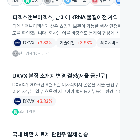
전체
공시
뉴스
텔레그램
유튜브
IR
디엑스앤브이엑스, 남미에 KRNA 물질이전 계약
디엑스앤브이엑스가 상온 초장기 보관이 가능한 핵산 안정화 플랫폼 K
도를 확인했습니다. 회사는 이를 바탕으로 본계약 협상에 착수할 계획
DXVX
+3.33%
기술이전
+3.93%
의료서비스
+3.76%
한국경제
16시간 전
|
DXVX 본점 소재지 변경 결정(서울 금천구)
DXVX가 2026년 8월 5일 이사회에서 본점을 서울 금천구 디지털로
이전 사유는 업무 효율성 제고이며 법인등기부등본 변경은 이전일로부터
DXVX
+3.33%
공시
1일 전
|
국내 비만 치료제 관련주 일제 상승