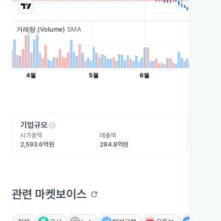
help
he
기업규모
수익성
시가총액
매출액
영업이익
2,593.6억원
284.8억원
-228.9
관련 마켓보이스
refresh