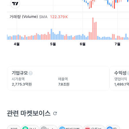
help
he
기업규모
수익성
시가총액
매출액
영업이익
2,775.3억원
7.8조원
1,486.1
관련 마켓보이스
refresh