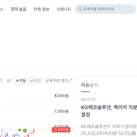
search
스
종목 발굴
마켓 정보
커뮤니티
검색어를 입력하세요
기
년
캔들
라인
상세 차트 열기
이슈
출처
26.07.31
KG에코솔루션, 케이카 지분 
결정
KG에코솔루션이 자회사 명의로
25,632,810주(지분 52.5%)