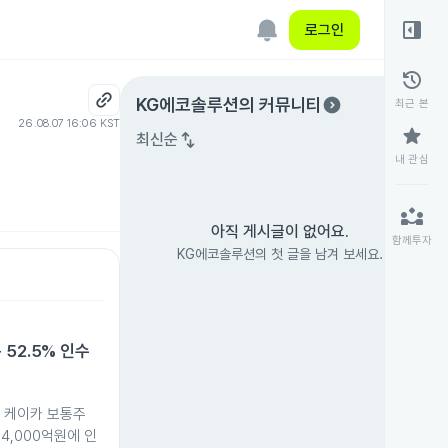
right_panel_open
로그인
history
expand_circle_right
KG에코솔루션
의 커뮤니티
최근 본
26.08.07 16:06 KST
star
swap_vert
최신순
내 관심
partner_exchange
아직 게시글이 없어요.
함께투자
KG에코솔루션의 첫 글을 남겨 보세요.
52.5% 인수
 케이카 보통주
를 4,000억원에 인