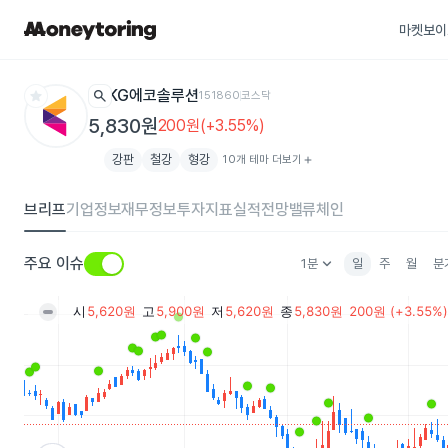
마켓보이
star
search
KG에코솔루션
151860
코스닥
5,830원
200원(+3.55%)
강판
철강
형강
10개 테마 더보기
add
브리프
기업정보
재무정보
투자지표
실적전망
밸류체인
keyboard_arrow_down
주요 이슈
1분
일
주
월
분