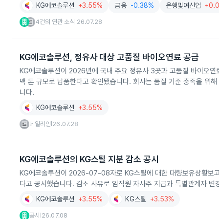
KG에코솔루션
+3.55%
금융
-0.38%
은행및여신업
+0.
4건의 연관 소식
26.07.28
|
KG에코솔루션, 정유사 대상 고품질 바이오연료 공급
KG에코솔루션이 2026년에 국내 주요 정유사 3곳과 고품질 바이오연
백 톤 규모로 납품한다고 확인됐습니다. 회사는 품질 기준 충족을 위
니다.
KG에코솔루션
+3.55%
데일리안
26.07.28
|
KG에코솔루션의 KG스틸 지분 감소 공시
KG에코솔루션이 2026-07-08자로 KG스틸에 대한 대량보유상황보고서를 
다고 공시했습니다. 감소 사유로 임직원 자사주 지급과 특별관계자 변경
KG에코솔루션
+3.55%
KG스틸
+3.53%
공시
26.07.08
|