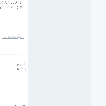
 중 1,000억원
에스비아이저축은행
powered by TradingView
help
매매동향
chevron_right
PSR
외국인
기관
개
0.04배
32,875주
-136주
-4