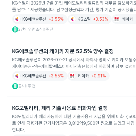
KG스틸이 2026년 7월 31일 케이모빌리티밸류업의 채무를 담보하기로
를 담보로 제공했습니다. 담보설정금액과 기간, 평가 기준이 공시됐습
KG에코솔루션
+3.55%
KG스틸
+3.53%
케이카
2건의 연관 소식
1주 전
|
KG에코솔루션의 케이카 지분 52.5% 양수 결정
KG에코솔루션이 2026-07-31 공시에서 자회사 명의로 케이카 보통주 2
케이비증권·산은캐피탈·에스비아이저축은행에서 차입하며 담보 설정이
KG에코솔루션
+3.55%
케이카
+0.91%
공시
1주 전
|
KG모빌리티, 체리 기술사용료 외화차입 결정
KG모빌리티가 체리자동차에 대한 기술사용료 지급을 위해 미화 7,50
로 인해 금융기관 단기차입금은 3,812억9,500만 원으로 늘었고 차입 
합니다.