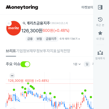
right_panel_open
마켓보이스
종목
history
star
search
메리츠금융지주
138040
코스피
최근 본
126,300원
600원(+0.48%)
star
금융
보험
금융지주
6개 테마 더보기
add
내 관심
브리프
기업정보
재무정보
투자지표
실적전망
partner_exchange
함께투자
keyboard_arrow_down
주요 이슈
1분
일
주
월
분