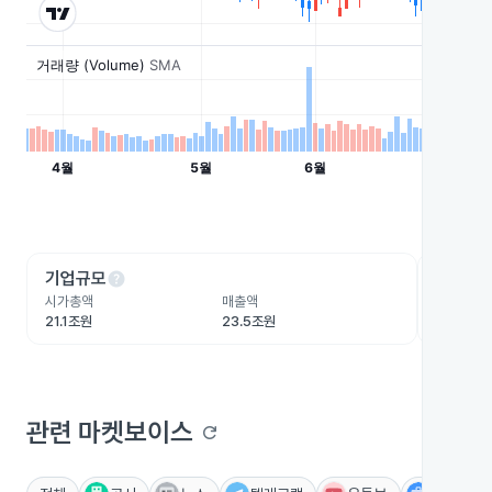
help
he
기업규모
수익성
시가총액
매출액
영업이익
21.1조원
23.5조원
3조원
관련 마켓보이스
refresh