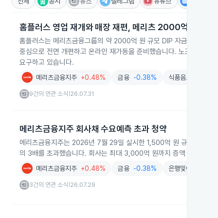
전체
공시
뉴스
텔레그램
유튜브
IR
홈플러스 영업 재개와 매장 재편, 메리츠 2000억 원 지원
홈플러스는 메리츠금융그룹의 약 2000억 원 규모 DIP 자금 지원으로 
중심으로 전면 개편하고 온라인 재가동을 준비했습니다. 노조는 자금 
요구하고 있습니다.
메리츠금융지주
+0.48%
금융
-0.38%
식품음료
+2.47
9건의 연관 소식
26.07.31
|
메리츠금융지주 회사채 수요예측 초과 청약
메리츠금융지주는 2026년 7월 29일 실시한 1,500억 원 규모 회사채
의 3배를 초과했습니다. 회사는 최대 3,000억 원까지 증액 발행을 
메리츠금융지주
+0.48%
금융
-0.38%
은행및여신업
+0
3건의 연관 소식
26.07.29
|