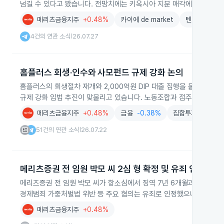
넘길 수 있다고 봤습니다. 전망치에는 키옥시아 지분 매각에 따른 누
메리츠금융지주
+0.48%
카이에 de market
텐렙
주식
4건의 연관 소식
26.07.27
|
홈플러스 회생·인수와 사모펀드 규제 강화 논의
홈플러스의 회생절차 재개와 2,000억원 DIP 대출 집행을 둘러싸고 
규제 강화 입법 추진이 맞물리고 있습니다. 노동조합과 점주들은 자금 
메리츠금융지주
+0.48%
금융
-0.38%
집합투자업
-0.3
51건의 연관 소식
26.07.22
|
메리츠증권 전 임원 박모 씨 2심 형 확정 및 유죄 인정
메리츠증권 전 임원 박모 씨가 항소심에서 징역 7년 6개월과 벌금 10
경제범죄 가중처벌법 위반 등 주요 혐의는 유죄로 인정했으나 자본시장
메리츠금융지주
+0.48%