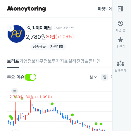
right_panel_open
마켓보이스
종목
history
star
search
피제이메탈
128660
코스닥
최근 본
2,780원
30원(+1.09%)
star
금속광물
자원개발
내 관심
브리프
기업정보
재무정보
투자지표
실적전망
밸류체인
partner_exchange
함께투자
keyboard_arrow_down
주요 이슈
1분
일
주
월
분