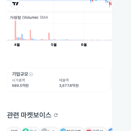
help
he
기업규모
수익성
시가총액
매출액
영업이익
689.5억원
3,677.8억원
154.3억
관련 마켓보이스
refresh