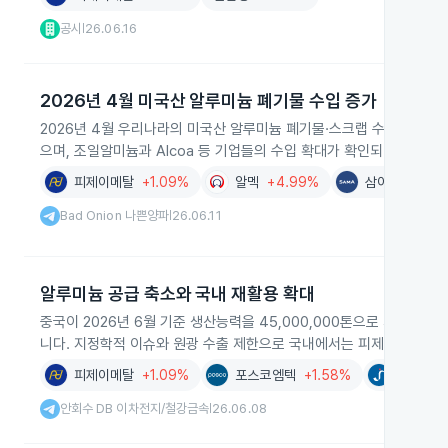
공시
26.06.16
|
2026년 4월 미국산 알루미늄 폐기물 수입 증가
2026년 4월 우리나라의 미국산 알루미늄 폐기물·스크랩 수입액이 3억6
으며, 조일알미늄과 Alcoa 등 기업들의 수입 확대가 확인되며 관련 
피제이메탈
+1.09%
알멕
+4.99%
삼아알미늄
+
Bad Onion 나쁜양파
26.06.11
|
알루미늄 공급 축소와 국내 재활용 확대
중국이 2026년 6월 기준 생산능력을 45,000,000톤으로 제한하고
니다. 지정학적 이슈와 원광 수출 제한으로 국내에서는 피제이메탈, 
피제이메탈
+1.09%
포스코엠텍
+1.58%
서진시스
안회수 DB 이차전지/철강금속
26.06.08
|