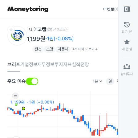
right_panel_open
마켓보이스
종목
history
star
search
에코캡
128540
코스닥
최근 본
1,199원
-1원(-0.08%)
star
전선
조명
자동차
3개 테마 더보기
add
내 관심
브리프
기업정보
재무정보
투자지표
실적전망
partner_exchange
함께투자
keyboard_arrow_down
주요 이슈
1분
일
주
월
분