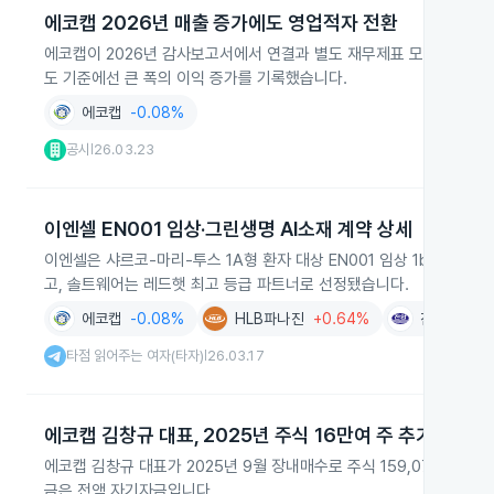
에코캡 2026년 매출 증가에도 영업적자 전환
에코캡이 2026년 감사보고서에서 연결과 별도 재무제표 모두 적정 의견
도 기준에선 큰 폭의 이익 증가를 기록했습니다.
에코캡
-0.08%
공시
26.03.23
|
이엔셀 EN001 임상·그린생명 AI소재 계약 상세
이엔셀은 샤르코-마리-투스 1A형 환자 대상 EN001 임상 1b상 결과
고, 솔트웨어는 레드햇 최고 등급 파트너로 선정됐습니다.
에코캡
-0.08%
HLB파나진
+0.64%
진양화학
+
타점 읽어주는 여자(타자)
26.03.17
|
에코캡 김창규 대표, 2025년 주식 16만여 주 추가 매수
에코캡 김창규 대표가 2025년 9월 장내매수로 주식 159,076주를 추가
금은 전액 자기자금입니다.