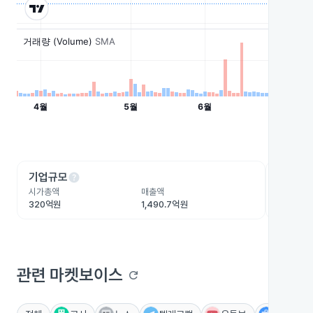
help
he
기업규모
수익성
시가총액
매출액
영업이익
320억원
1,490.7억원
-71.9억
관련 마켓보이스
refresh