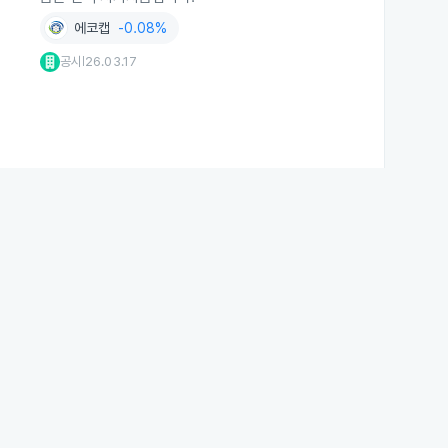
에코캡
-0.08%
공시
26.03.17
|