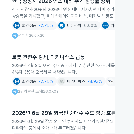
한국 상장사 2026 연초 대비 주가 상승률 상위
한국 상장사 20곳의 2026년 연초 대비 시가총액 대비 주가 상승률이
상승폭을 기록했고, 피에스케이와 기가비스, 메카닉스 등도 각각 40
화신정공
-2.75%
티에스이
0.00%
가온전선
-4
선수촌
26.07.20
|
로봇 관련주 강세, 마키나락스 급등
2026년 7월 8일 오전 국내 증시에서 로봇 관련주가 강세를 보이며
4%대·3%대 오름세를 나타냈습니다.
화신정공
-2.75%
마키나락스
-8.93%
현대모비스
2건의 연관 소식
26.07.08
|
2026년 6월 29일 외국인 순매수 주도 장중 흐름
2026년 6월 29일 장중 외국인 투자자들이 유가증권시장과 코스닥 
디파마텍 등에서 순매수가 두드러졌습니다.