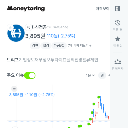
right_panel_open
마켓보이스
종목
history
star
search
화신정공
126640
코스닥
최근 본
3,895원
-110원(-2.75%)
star
강판
철강
가공/철
7개 테마 더보기
add
내 관심
브리프
기업정보
재무정보
투자지표
실적전망
밸류체인
partner_exchange
함께투자
keyboard_arrow_down
주요 이슈
1분
일
주
월
분