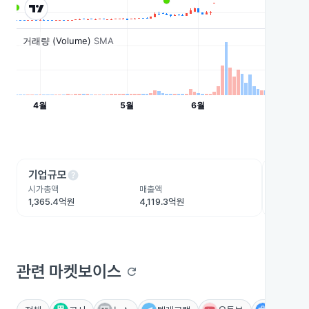
help
he
기업규모
수익성
시가총액
매출액
영업이익
1,365.4억원
4,119.3억원
220.9억
관련 마켓보이스
refresh