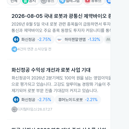
전체
공시
뉴스
텔레그램
유튜브
IR
2026-08-05 국내 로봇과 광통신 제약바이오 종목 급등
2026년 8월 5일 국내 로봇 관련 종목들이 급등하면서 투자심리가 
통신과 제약바이오 주요 종목 동향도 투자자 커뮤니티를 통해 확산됐습
화신정공
-2.75%
하이젠알앤엠
-1.32%
마키나락
4건의 연관 소식
2일 전
|
화신정공 수익성 개선과 로봇 사업 기대
화신정공이 2026년 2분기에도 100억 원을 넘는 영업이익을 낼 것으로
으로 평가되고 있습니다. 고강도 알루미늄 경량화 기술이 주목받고 보
제기되어 로봇 부문 진출 기대감이 커지고 있습니다.
화신정공
-2.75%
휴머노이드로봇
-2.21%
디지털타임스
26.07.27
|