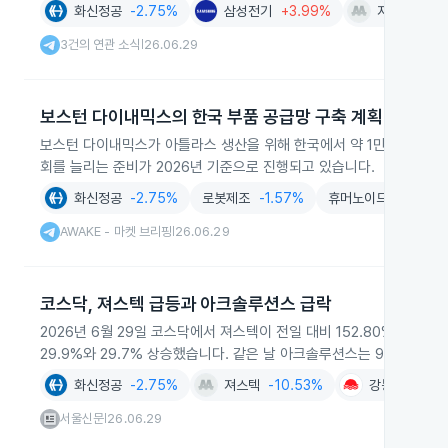
화신정공
-2.75%
삼성전기
+3.99%
져스텍
-10
3건의 연관 소식
26.06.29
|
보스턴 다이내믹스의 한국 부품 공급망 구축 계획
보스턴 다이내믹스가 아틀라스 생산을 위해 한국에서 약 1만 개 규모의
회를 늘리는 준비가 2026년 기준으로 진행되고 있습니다.
화신정공
-2.75%
로봇제조
-1.57%
휴머노이드로봇
-2.
AWAKE - 마켓 브리핑
26.06.29
|
코스닥, 져스텍 급등과 아크솔루션스 급락
2026년 6월 29일 코스닥에서 져스텍이 전일 대비 152.80% 급등
29.9%와 29.7% 상승했습니다. 같은 날 아크솔루션스는 98.03%
화신정공
-2.75%
져스텍
-10.53%
강동씨앤엘
+
서울신문
26.06.29
|