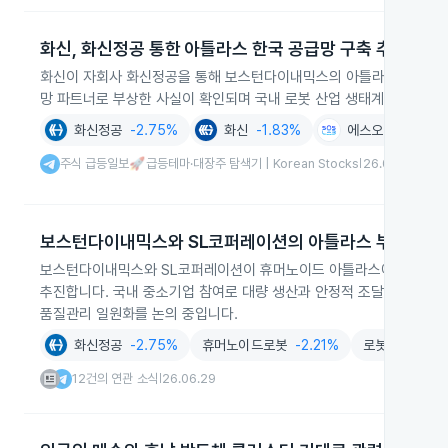
화신, 화신정공 통한 아틀라스 한국 공급망 구축 추진
화신이 자회사 화신정공을 통해 보스턴다이내믹스의 아틀라스 한국 공급
망 파트너로 부상한 사실이 확인되며 국내 로봇 산업 생태계에 직접적
화신정공
-2.75%
화신
-1.83%
에스오에스랩
-3
주식 급등일보🚀급등테마·대장주 탐색기 | Korean Stocks
26.06.29
|
보스턴다이내믹스와 SL코퍼레이션의 아틀라스 부품 공급
보스턴다이내믹스와 SL코퍼레이션이 휴머노이드 아틀라스에 필요한 1
추진합니다. 국내 중소기업 참여로 대량 생산과 안정적 조달을 목표로 
품질관리 일원화를 논의 중입니다.
화신정공
-2.75%
휴머노이드로봇
-2.21%
로봇제조
-1.
12건의 연관 소식
26.06.29
|