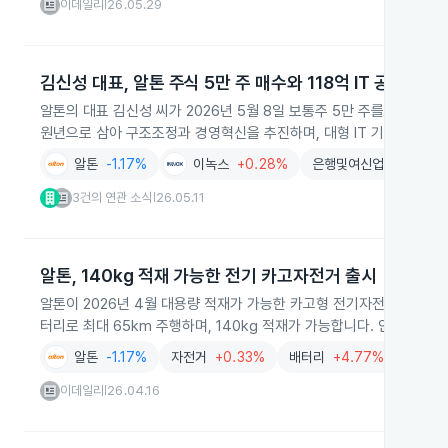
이데일리
26.05.29
|
김신성 대표, 알톤 주식 5만 주 매수와 118억 IT 공급 계약
알톤의 대표 김신성 씨가 2026년 5월 8일 보통주 5만 주를 주당 2,
원년으로 삼아 구조조정과 경영혁신을 추진하며, 대형 IT 기업과 118
알톤
-1.17%
이녹스
+0.28%
은행및여신업
+0.06%
3건의 연관 소식
26.05.11
|
알톤, 140kg 적재 가능한 전기 카고자전거 출시
알톤이 2026년 4월 대용량 적재가 가능한 카고형 전기자전거 '알마타 F
터리로 최대 65km 주행하며, 140kg 적재가 가능합니다. 안전성도 
알톤
-1.17%
자전거
+0.33%
배터리
+4.77%
전동기
이데일리
26.04.16
|