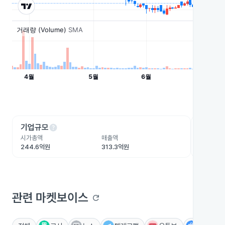
help
he
기업규모
수익성
시가총액
매출액
영업이익
244.6억원
313.3억원
1.9억원
관련 마켓보이스
refresh