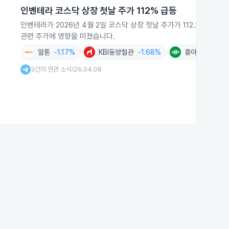
인벤테라 코스닥 상장 첫날 주가 112% 급등
인벤테라가 2026년 4월 2일 코스닥 상장 첫날 주가가 112.35% 
관련 주가에 영향을 미쳤습니다.
알톤
-1.17%
KBI동양철관
-1.68%
흥아해운
+1.0
3건의 연관 소식
26.04.08
|