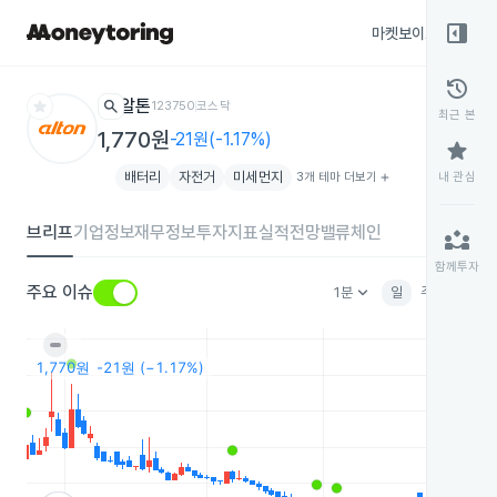
right_panel_open
마켓보이스
종목
history
star
search
알톤
123750
코스닥
최근 본
1,770원
-21원(-1.17%)
star
배터리
자전거
미세먼지
3개 테마 더보기
add
내 관심
브리프
기업정보
재무정보
투자지표
실적전망
밸류체인
partner_exchange
함께투자
keyboard_arrow_down
주요 이슈
1분
일
주
월
분