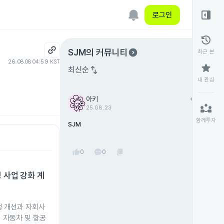
right_panel_open
로그인
history
expand_circle_right
SJM
의 커뮤니티
최근 본
26.08.08 04:59 KST
star
swap_vert
최신순
내 관심
아키
add
팔로우
partner_exchange
25.08.23
함께투자
SJM
thumb_up
content_copy
0
0
 사업 강화 계
성 개선과 자회사
 자동차 및 항공