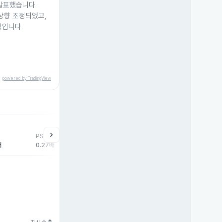
발표했습니다.
 상향 조정되었고,
망입니다.
powered by TradingView
help
매매동향
chevron_right
PSR
외국인
기관
개
배
0.27배
3,303주
486주
-3