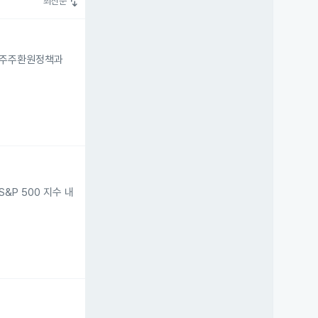
swap_vert
최신순
기 주주환원정책과
S&P 500 지수 내