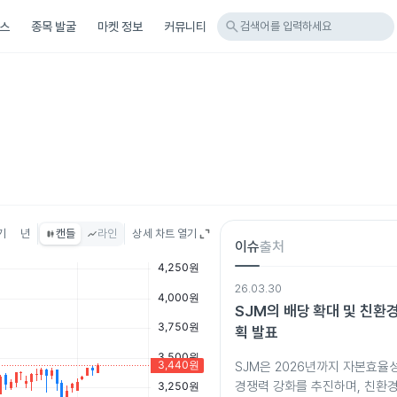
search
스
종목 발굴
마켓 정보
커뮤니티
검색어를 입력하세요
기
년
캔들
라인
상세 차트 열기
이슈
출처
26.03.30
SJM의 배당 확대 및 친환경
획 발표
SJM은 2026년까지 자본효율
경쟁력 강화를 추진하며, 친환경