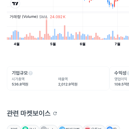
help
he
기업규모
수익성
시가총액
매출액
영업이익
536.8억원
2,012.9억원
108.5억
관련 마켓보이스
refresh