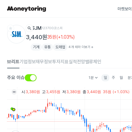
마켓보이
star
search
SJM
123700
코스피
3,440원
35원(+1.03%)
기계
유통
도매업
4개 테마 더보기
add
브리프
기업정보
재무정보
투자지표
실적전망
밸류체인
keyboard_arrow_down
주요 이슈
1분
일
주
월
분