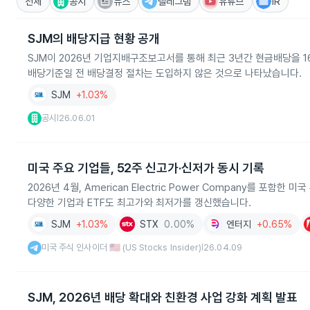
전체
공시
뉴스
텔레그램
유튜브
IR
SJM의 배당지급 현황 공개
SJM이 2026년 기업지배구조보고서를 통해 최근 3년간 현금배당을 
배당기준일 전 배당결정 절차는 도입하지 않은 것으로 나타났습니다.
SJM
+1.03%
공시
26.06.01
|
미국 주요 기업들, 52주 신고가·신저가 동시 기록
2026년 4월, American Electric Power Company를 포
다양한 기업과 ETF도 최고가와 최저가를 갱신했습니다.
SJM
+1.03%
STX
0.00%
엔터지
+0.65%
미국 주식 인사이더 🇺🇸 (US Stocks Insider)
26.04.09
|
SJM, 2026년 배당 확대와 친환경 사업 강화 계획 발표